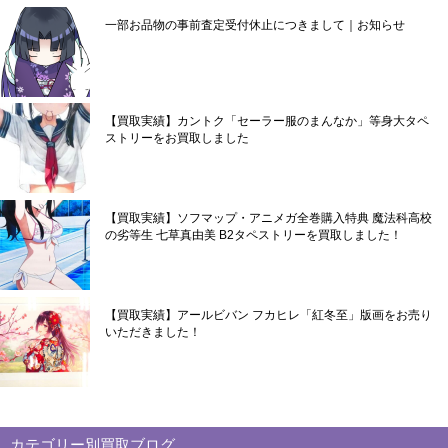
一部お品物の事前査定受付休止につきまして｜お知らせ
【買取実績】カントク「セーラー服のまんなか」等身大タペ
ストリーをお買取しました
【買取実績】ソフマップ・アニメガ全巻購入特典 魔法科高校
の劣等生 七草真由美 B2タペストリーを買取しました！
【買取実績】アールビバン フカヒレ「紅冬至」版画をお売り
いただきました！
カテゴリー別買取ブログ