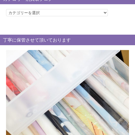
カ
テ
ゴ
リ
丁寧に保管させて頂いております
ー
別
買
取
ブ
ロ
グ