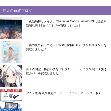
最近の買取ブログ
「夜勤病棟リメイク」Character Goods Festa2023 七瀬恋＆
新城礼美 B2タペストリー買取しました！
「あの夏で待ってる」C97 谷川柑菜 BIGアクリルスタンドを
買取しました！
富士浅間堂（あおいまなぶ）ブルーアーカイブ 空崎ヒナ抱き
枕カバーを買取しました！
アニメ版画 買取強化中｜アールビバン・アールジュネス