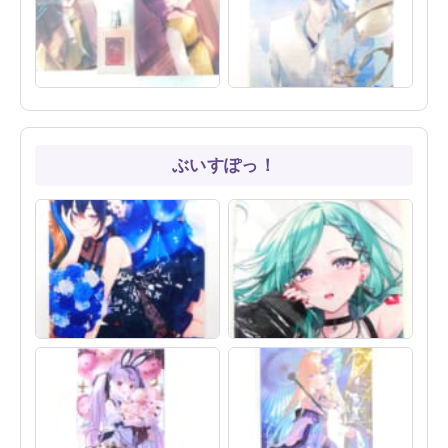
ツ 買取いたしました！
LINK 買取いたしました！
にじさんじ 戌亥とこ オード
にじさんじ 加賀美ハヤト 誕
トワレ 47ｍL 香水＋ポスト
生日2021グッズ B2タペスト
カード (アニディール) 買取い
リー 買取いたしました！
たしました！
ぶいすぽっ！
限定感たっぷり！ぶいすぽ
【買取実績】ぶいすぽっ! 八
っ！一ノ瀬うるは 3周年記念
雲べに 活動3周年記念2024
タペストリー 買取しました！
抱き枕カバーをお売りいただ
きました！