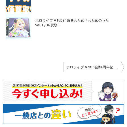
ホロライブ VTuber 角巻わため「わためのうた
vol.1」を買取！
投
ホロライブ AZKi 活動4周年記念 グッズ3点＋サイン＆メッセージ入りポストカード 買取いたしました！
稿
ナ
ビ
ゲ
ー
シ
ョ