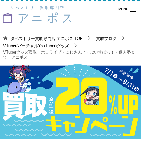
タペストリー買取専門店 アニポス
TOP
買取ブログ
VTuber(バーチャルYouTuber)グッズ
VTuberグッズ買取｜ホロライブ・にじさんじ・ぶいすぽっ！・個人勢ま
で｜アニポス