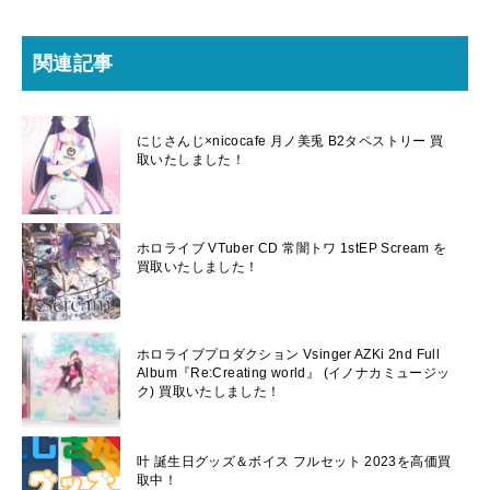
関連記事
にじさんじ×nicocafe 月ノ美兎 B2タペストリー 買
取いたしました！
ホロライブ VTuber CD 常闇トワ 1stEP Scream を
買取いたしました！
ホロライブプロダクション Vsinger AZKi 2nd Full
Album『Re:Creating world』 (イノナカミュージッ
ク) 買取いたしました！
叶 誕生日グッズ＆ボイス フルセット 2023を高価買
取中！