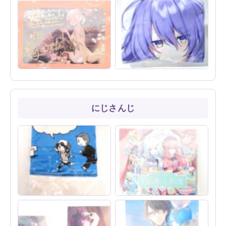
ホロライブ 天音かなた かな
宝鐘マリンの豪華グッズを買
たそ抱き枕カバーをお買取し
取！B2タペストリー・抱き枕
ました！【プリンのバケツ屋
カバー・同人グッズなど計12
さん／C104】
点
白上フブキグッズ15点を買取
ホロライブID ムーナ・ホシノ
しました！【直筆サイン・ぬ
ヴァ 誕生日記念2022『夜に
いぐるみ・限定タペストリー
君と♡』抱き枕カバーをお買
など】
取しました！
にじさんじ
にじさんじ 舞元啓介＆ホロラ
にじさんじ VTuber リゼ・ヘ
イブ 大空スバル 舞スバ しぐ
ルエスタ＆鈴原るる リゼるる
れうい先生 描き下ろしTシャ
Link テーマソング LINK・