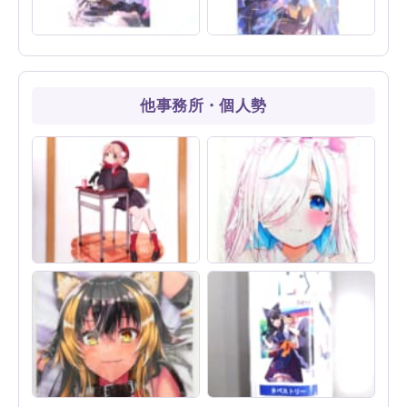
jimmy先生イラスト！ぶいす
ぶいすぽっ！ 藍沢エマ 2周年
ぽっ！ 兎咲ミミ 誕生日2022
グッズ限定ポスカを買取しま
複製サイン入りポストカード
した！【藤ちょこ先生イラス
を買取しました！
ト】
他事務所・個人勢
イラストレーター兼VTuber
ろうか イラスト VTuber イル
しぐれうい F：NEX限定・完
＝フローラ 抱き枕カバーを買
全受注生産 プリモアート 買
取しました！
取いたしました！