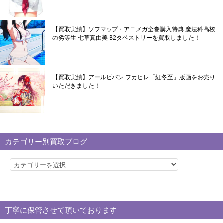
【買取実績】ソフマップ・アニメガ全巻購入特典 魔法科高校
の劣等生 七草真由美 B2タペストリーを買取しました！
【買取実績】アールビバン フカヒレ「紅冬至」版画をお売り
いただきました！
カテゴリー別買取ブログ
カ
テ
ゴ
リ
丁寧に保管させて頂いております
ー