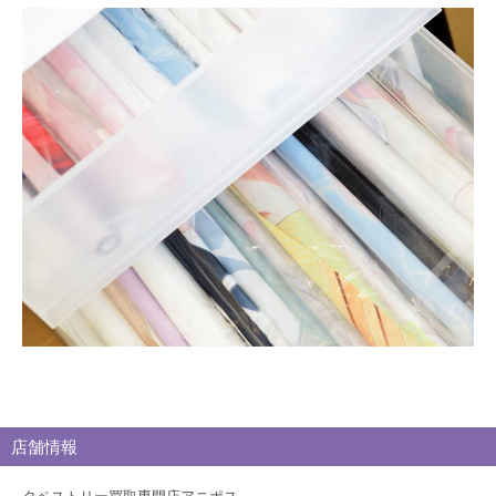
別
買
取
ブ
ロ
グ
店舗情報