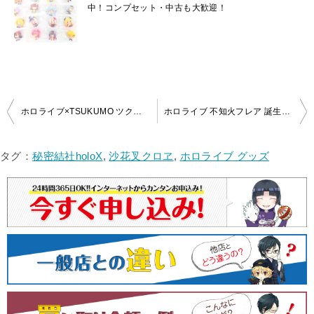
中！コンプセット・中古も大歓迎！
投
ホロライブ×TSUKUMO ツクモネットショップ限定 兎田ぺこら ぬいぐるみ 買取いたしました！
ホロライブ 不知火フレア 誕生日記念2022 エルフレンドぬいぐるみ 買取いたしました！
稿
ナ
タグ：
秘密結社holoX
,
沙花叉クロヱ
,
ホロライブ グッズ
ビ
ゲ
ー
シ
ョ
ン