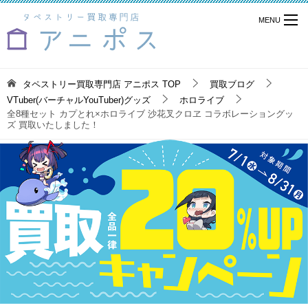
タペストリー買取専門店 アニポス
TOP
買取ブログ
VTuber(バーチャルYouTuber)グッズ
ホロライブ
全8種セット カプとれ×ホロライブ 沙花叉クロヱ コラボレーショングッ
ズ 買取いたしました！