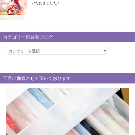
いただきました！
カテゴリー別買取ブログ
カ
テ
ゴ
リ
丁寧に保管させて頂いております
ー
別
買
取
ブ
ロ
グ