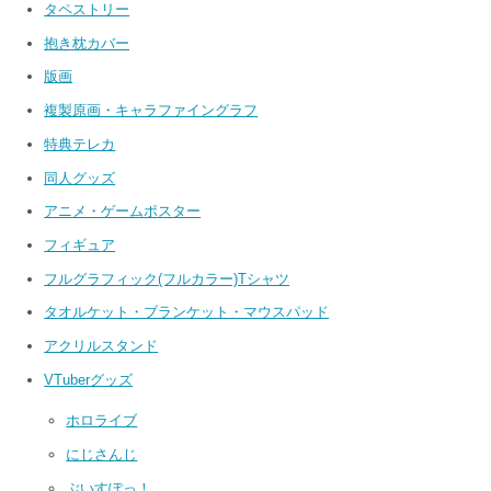
タペストリー
抱き枕カバー
版画
複製原画・キャラファイングラフ
特典テレカ
同人グッズ
アニメ・ゲームポスター
フィギュア
フルグラフィック(フルカラー)Tシャツ
タオルケット・ブランケット・マウスパッド
アクリルスタンド
VTuberグッズ
ホロライブ
にじさんじ
ぶいすぽっ！