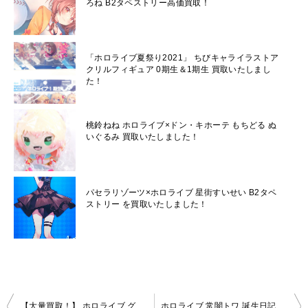
ろね B2タペストリー高価買取！
「ホロライブ夏祭り2021」 ちびキャライラストア
クリルフィギュア 0期生＆1期生 買取いたしまし
た！
桃鈴ねね ホロライブ×ドン・キホーテ もちどる ぬ
いぐるみ 買取いたしました！
パセラリゾーツ×ホロライブ 星街すいせい B2タペ
ストリー を買取いたしました！
投
【大量買取！】 ホロライブ グッズ 総額22万円オーバー！ 合計100点以上！ 買取いたしました！！
ホロライブ 常闇トワ 誕生日記念2021 誕生日記念フルセット (特典ポストカード無し) 買取いたしました！