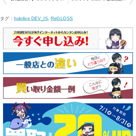
稿
ナ
タグ：
hololive DEV_IS
,
ReGLOSS
ビ
ゲ
ー
シ
ョ
ン