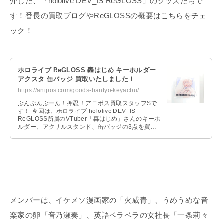
介した、「hololive DEV_IS ReGLOSS」のグッズたちで
す！番長の買取ブログやReGLOSSの概要はこちらをチェ
ック！
ホロライブ ReGLOSS 轟はじめ キーホルダー
アクスタ 缶バッジ 買取いたしました！
https://anipos.com/goods-bantyo-keyacbu/
ぶんぶんぶーん！押忍！アニポス買取スタッフSで
す！ 今回は、ホロライブ hololive DEV_IS
ReGLOSS所属のVTuber「轟はじめ」さんのキーホ
ルダー、アクリルスタンド、缶バッジの3点を買取
いたしましたの …
メンバーは、イケメソ漫画家の「火威青」、うめうめな音
楽家の卵「音乃瀬奏」、英語ベラベラの女社長「一条莉々