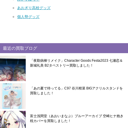
あおぎり高校グッズ
個人勢グッズ
最近の買取ブログ
「夜勤病棟リメイク」Character Goods Festa2023 七瀬恋＆
新城礼美 B2タペストリー買取しました！
「あの夏で待ってる」C97 谷川柑菜 BIGアクリルスタンドを
買取しました！
富士浅間堂（あおいまなぶ）ブルーアーカイブ 空崎ヒナ抱き
枕カバーを買取しました！