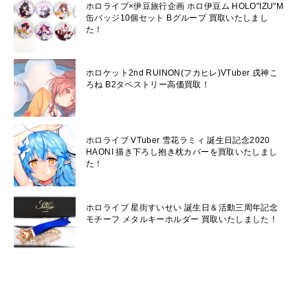
ホロライブ×伊豆旅行企画 ホロ伊豆ム HOLO"IZU"M
缶バッジ10個セット Bグループ 買取いたしまし
た！
ホロケット2nd RUINON(フカヒレ)VTuber 戌神こ
ろね B2タペストリー高価買取！
ホロライブ VTuber 雪花ラミィ 誕生日記念2020
HAONI 描き下ろし抱き枕カバーを買取いたしまし
た！
ホロライブ 星街すいせい 誕生日＆活動三周年記念
モチーフ メタルキーホルダー 買取いたしました！