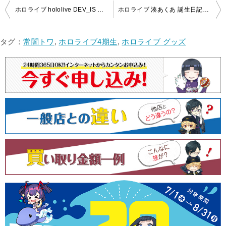
投
ホロライブ hololive DEV_IS ReGLOSS デビュー記念グッズ＆アクリルスタンド 買取いたしました！
ホロライブ 湊あくあ 誕生日記念2021 誕生日記念フルセット (特典ポストカード無し) 買取いたしました！
稿
ナ
タグ：
常闇トワ
,
ホロライブ4期生
,
ホロライブ グッズ
ビ
ゲ
ー
シ
ョ
ン