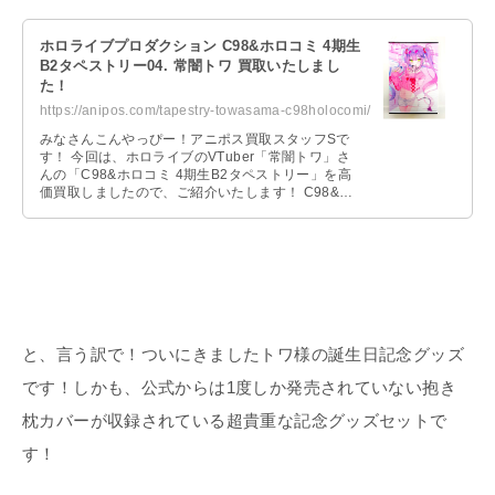
ホロライブプロダクション C98&ホロコミ 4期生
B2タペストリー04. 常闇トワ 買取いたしまし
た！
https://anipos.com/tapestry-towasama-c98holocomi/
みなさんこんやっぴー！アニポス買取スタッフSで
す！ 今回は、ホロライブのVTuber「常闇トワ」さ
んの「C98&ホロコミ 4期生B2タペストリー」を高
価買取しましたので、ご紹介いたします！ C98&ホ
…
と、言う訳で！ついにきましたトワ様の誕生日記念グッズ
です！しかも、公式からは1度しか発売されていない抱き
枕カバーが収録されている超貴重な記念グッズセットで
す！