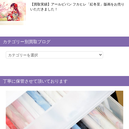
【買取実績】アールビバン フカヒレ「紅冬至」版画をお売り
いただきました！
カテゴリー別買取ブログ
カ
テ
ゴ
リ
丁寧に保管させて頂いております
ー
別
買
取
ブ
ロ
グ