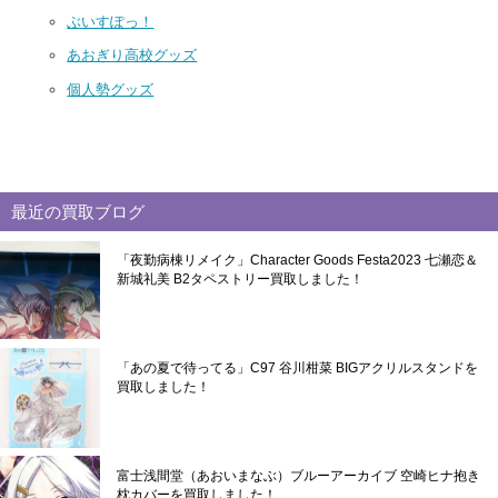
ぶいすぽっ！
あおぎり高校グッズ
個人勢グッズ
最近の買取ブログ
「夜勤病棟リメイク」Character Goods Festa2023 七瀬恋＆
新城礼美 B2タペストリー買取しました！
「あの夏で待ってる」C97 谷川柑菜 BIGアクリルスタンドを
買取しました！
富士浅間堂（あおいまなぶ）ブルーアーカイブ 空崎ヒナ抱き
枕カバーを買取しました！