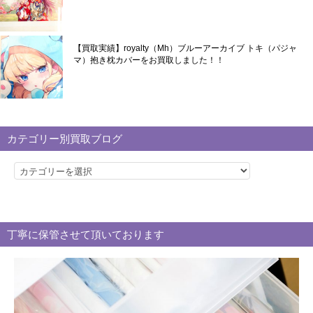
【買取実績】royalty（Mh）ブルーアーカイブ トキ（パジャ
マ）抱き枕カバーをお買取しました！！
カテゴリー別買取ブログ
カ
テ
ゴ
リ
丁寧に保管させて頂いております
ー
別
買
取
ブ