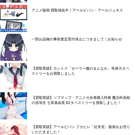
アニメ版画 買取強化中｜アールビバン・アールジュネス
一部お品物の事前査定受付休止につきまして｜お知らせ
【買取実績】カントク「セーラー服のまんなか」等身大タペ
ストリーをお買取しました
【買取実績】ソフマップ・アニメガ全巻購入特典 魔法科高校
の劣等生 七草真由美 B2タペストリーを買取しました！
【買取実績】アールビバン フカヒレ「紅冬至」版画をお売り
いただきました！