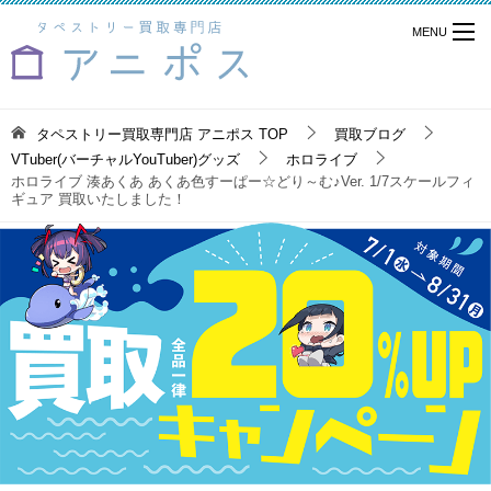
タペストリー買取専門店 アニポス
TOP
買取ブログ
VTuber(バーチャルYouTuber)グッズ
ホロライブ
ホロライブ 湊あくあ あくあ色すーぱー☆どり～む♪Ver. 1/7スケールフィ
ギュア 買取いたしました！