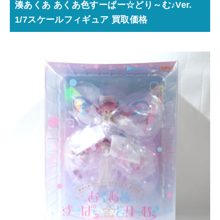
湊あくあ あくあ色すーぱー☆どり～む♪Ver.
1/7スケールフィギュア 買取価格