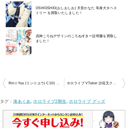
OSHIOSHIO(おしおしお) 天音かなた 等身大タペス
トリー を買取いたしました！
戌神ころねデザインのころねすきー証明書を買取し
ました！
投
Rin☆Yuu (リン☆ユウ) C101 ホロライブ VTuber 雪花ラミィ 等身大タペストリーバニーラミィ 買取いたしました！
ホロライブ VTuber 沙花叉クロヱ 100万人記念 抱き枕カバー 買取いたしました！
稿
ナ
タグ：
湊あくあ
,
ホロライブ2期生
,
ホロライブ グッズ
ビ
ゲ
ー