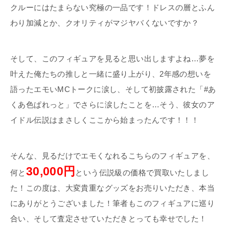
クルーにはたまらない究極の一品です！ドレスの層とふん
わり加減とか、クオリティがマジヤバくないですか？
そして、このフィギュアを見ると思い出しますよね…夢を
叶えた俺たちの推しと一緒に盛り上がり、2年感の想いを
語ったエモいMCトークに涙し、そして初披露された「#あ
くあ色ぱれっと」でさらに涙したことを…そう、彼女のア
イドル伝説はまさしくここから始まったんです！！！
そんな、見るだけでエモくなれるこちらのフィギュアを、
30,000円
何と
という伝説級の価格で買取いたしまし
た！この度は、大変貴重なグッズをお売りいただき、本当
にありがとうございました！筆者もこのフィギュアに巡り
合い、そして査定させていただきとっても幸せでした！