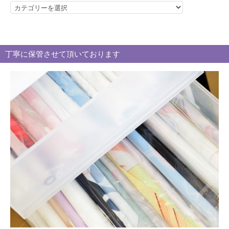
カ
テ
ゴ
リ
丁寧に保管させて頂いております
ー
別
買
取
ブ
ロ
グ