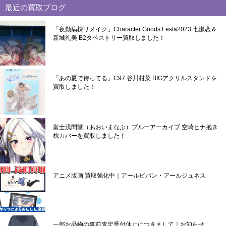
最近の買取ブログ
「夜勤病棟リメイク」Character Goods Festa2023 七瀬恋＆
新城礼美 B2タペストリー買取しました！
「あの夏で待ってる」C97 谷川柑菜 BIGアクリルスタンドを
買取しました！
富士浅間堂（あおいまなぶ）ブルーアーカイブ 空崎ヒナ抱き
枕カバーを買取しました！
アニメ版画 買取強化中｜アールビバン・アールジュネス
一部お品物の事前査定受付休止につきまして｜お知らせ