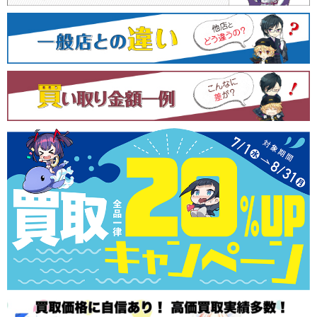
シ
ョ
ン