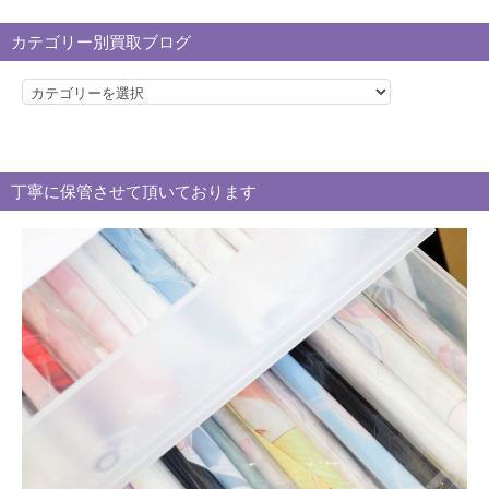
カテゴリー別買取ブログ
カ
テ
ゴ
リ
丁寧に保管させて頂いております
ー
別
買
取
ブ
ロ
グ