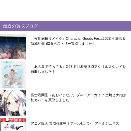
最近の買取ブログ
「夜勤病棟リメイク」Character Goods Festa2023 七瀬恋＆
新城礼美 B2タペストリー買取しました！
「あの夏で待ってる」C97 谷川柑菜 BIGアクリルスタンドを
買取しました！
富士浅間堂（あおいまなぶ）ブルーアーカイブ 空崎ヒナ抱き
枕カバーを買取しました！
アニメ版画 買取強化中｜アールビバン・アールジュネス