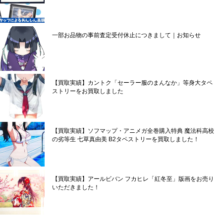
一部お品物の事前査定受付休止につきまして｜お知らせ
【買取実績】カントク「セーラー服のまんなか」等身大タペ
ストリーをお買取しました
【買取実績】ソフマップ・アニメガ全巻購入特典 魔法科高校
の劣等生 七草真由美 B2タペストリーを買取しました！
【買取実績】アールビバン フカヒレ「紅冬至」版画をお売り
いただきました！