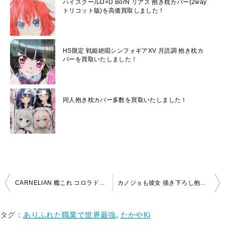
ハイスクールD×D BorN リアス 抱き枕カバー(2way
トリコット版)を高価買取しました！
HS限定 戦姫絶唱シンフォギアXV 月読調 抱き枕カ
バーを買取いたしました！
同人抱き枕カバー多数を買取いたしました！
投
CARNELIAN 艦これ コロラド～ジャスミン～ 抱き枕カバーを買取いたしました！！
カノジョも彼女 描き下ろし抱き枕カバー 4種を買取いたしました！
稿
ナ
タグ：
ありふれた職業で世界最強
,
たかやKi