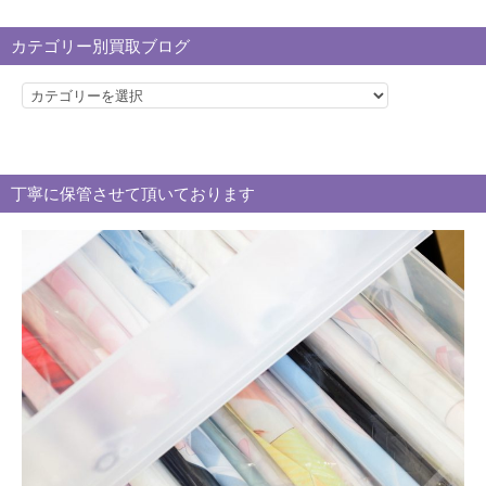
カテゴリー別買取ブログ
カ
テ
ゴ
リ
丁寧に保管させて頂いております
ー
別
買
取
ブ
ロ
グ