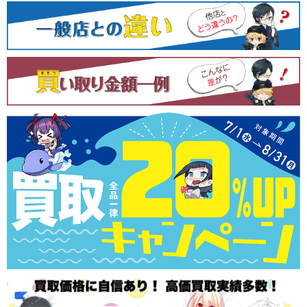
シ
ョ
ン