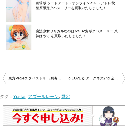
劇場版 ソードアート・オンライン-SAO- アトレ秋
葉原限定タペストリーを買取いたしました！
魔法少女リリカルなのはA's B2変形タペストリー 八
神はやて を買取いたしました！
投
東方Project タペストリー/劇毒少女(ke-ta) 例大祭13 三月精 を買取いたしました！
To LOVEる ダークネス2nd 全巻購入特典タペストリー(ゲーマーズ)を買取いたしました！
稿
ナ
タグ：
Yostar
,
アズールレーン
,
愛宕
ビ
ゲ
ー