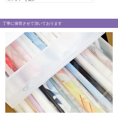
テ
ゴ
リ
丁寧に保管させて頂いております
ー
別
買
取
ブ
ロ
グ