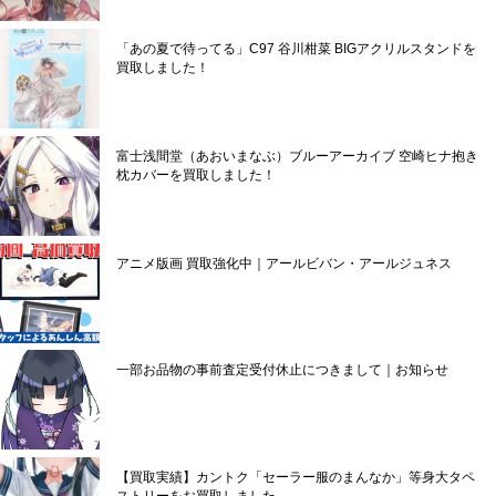
「あの夏で待ってる」C97 谷川柑菜 BIGアクリルスタンドを
買取しました！
富士浅間堂（あおいまなぶ）ブルーアーカイブ 空崎ヒナ抱き
枕カバーを買取しました！
アニメ版画 買取強化中｜アールビバン・アールジュネス
一部お品物の事前査定受付休止につきまして｜お知らせ
【買取実績】カントク「セーラー服のまんなか」等身大タペ