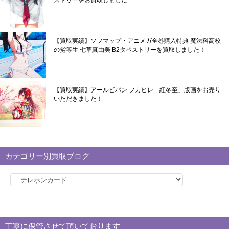
ストリーをお買取しました
【買取実績】ソフマップ・アニメガ全巻購入特典 魔法科高校
の劣等生 七草真由美 B2タペストリーを買取しました！
【買取実績】アールビバン フカヒレ「紅冬至」版画をお売り
いただきました！
カテゴリー別買取ブログ
カ
テ
ゴ
リ
丁寧に保管させて頂いております
ー