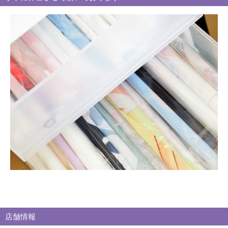
別
買
取
ブ
ロ
グ
店舗情報