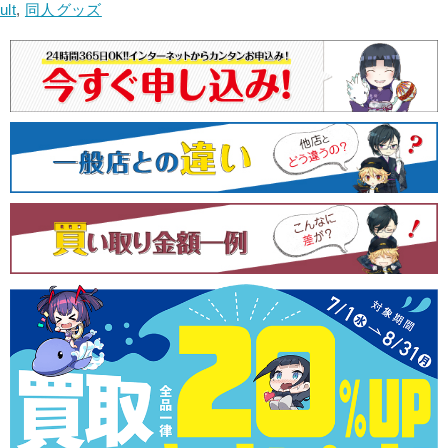
ビ
ult
,
同人グッズ
ゲ
ー
シ
ョ
ン