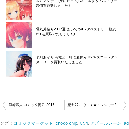
ルミノシティ (かにビーム) C91 温泉 タペストリー
高価買取致しました！
電気外祭り2017夏 まいてつ/B2タペストリー 脱衣
ver.を買取いたしました!
早川あかり 高雄と一緒に夏休み B2 Wスエードタペ
ストリーを買取いたしました！
投
深崎暮人 コミック阿吽 2015年6月号 特大タペストリーを買取いたしました！
魔太郎 こみっく★トレジャー33 バースデーメイド WスエードB2タペストリーを買取いたしました！
稿
ナ
タグ：
コミックマーケット
,
choco chip
,
C94
,
アズールレーン
,
ad