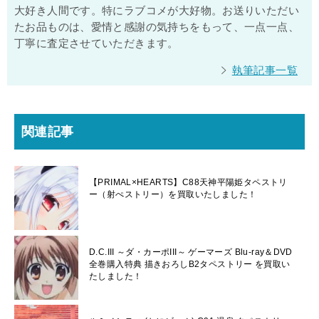
大好き人間です。特にラブコメが大好物。お送りいただい
たお品ものは、愛情と感謝の気持ちをもって、一点一点、
丁寧に査定させていただきます。
執筆記事一覧
関連記事
【PRIMAL×HEARTS】C88天神平陽姫タペストリ
ー（射ぺストリー）を買取いたしました！
D.C.III ～ダ・カーポIII～ ゲーマーズ Blu-ray＆DVD
全巻購入特典 描きおろしB2タペストリー を買取い
たしました！