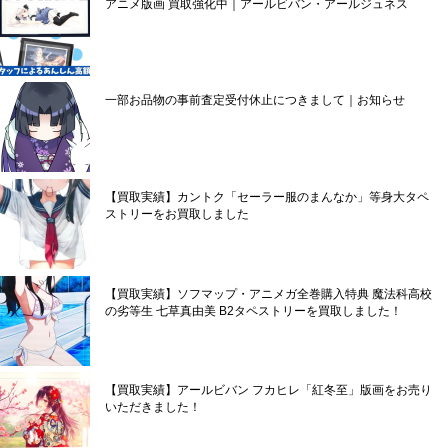
アニメ版画 買取強化中｜アールビバン・アールジュネス
一部お品物の事前査定受付休止につきまして｜お知らせ
【買取実績】カントク「セーラー服のまんなか」等身大タペ
ストリーをお買取しました
【買取実績】ソフマップ・アニメガ全巻購入特典 魔法科高校
の劣等生 七草真由美 B2タペストリーを買取しました！
【買取実績】アールビバン フカヒレ「紅冬至」版画をお売り
いただきました！