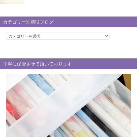
カテゴリー別買取ブログ
カ
テ
ゴ
リ
丁寧に保管させて頂いております
ー
別
買
取
ブ
ロ
グ