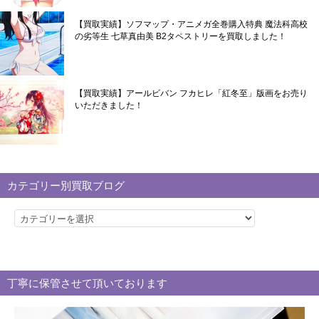
【買取実績】ソフマップ・アニメガ全巻購入特典 魔法科高校
の劣等生 七草真由美 B2タペストリーを買取しました！
【買取実績】アールビバン フカヒレ「紅冬至」版画をお売り
いただきました！
カテゴリー別買取ブログ
カ
テ
ゴ
リ
丁寧に保管させて頂いております
ー
別