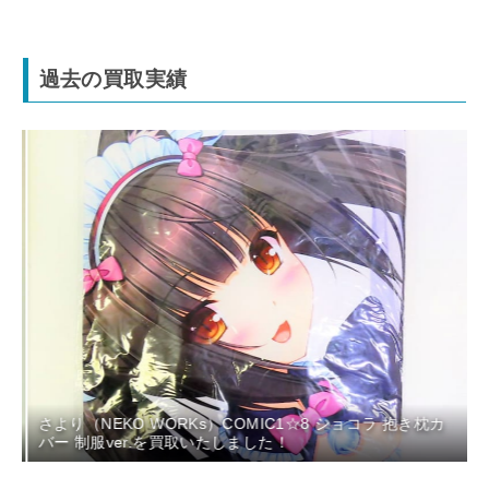
過去の買取実績
さより（NEKO WORKs）COMIC1☆8 ショコラ 抱き枕カ
！
バー 制服ver.を買取いたしました！