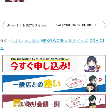
投
みわべさくら 黒アリスちゃん抱き枕カバーを買取いたしました！
VALKYRIE DRIVE BHIKKHUNI HB限定 神楽坂倫花 抱き枕カバーを買取いたしました！
稿
ナ
タグ：
さより
,
ネコぱら
,
NEKO WORKs
,
同人グッズ
,
COMIC1
ビ
☆
ゲ
ー
シ
ョ
ン