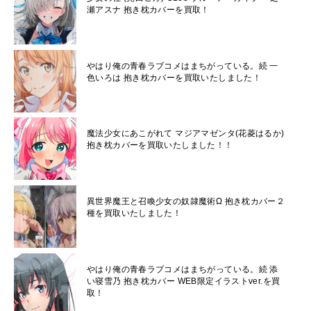
瀬アスナ 抱き枕カバーを買取！
やはり俺の青春ラブコメはまちがっている。続 一
色いろは 抱き枕カバーを買取いたしました！
魔法少女にあこがれて マジアマゼンタ(花菱はるか)
抱き枕カバーを買取いたしました！！
異世界魔王と召喚少女の奴隷魔術Ω 抱き枕カバー２
種を買取いたしました！
やはり俺の青春ラブコメはまちがっている。続 添
い寝雪乃 抱き枕カバー WEB限定イラストver.を買
取！