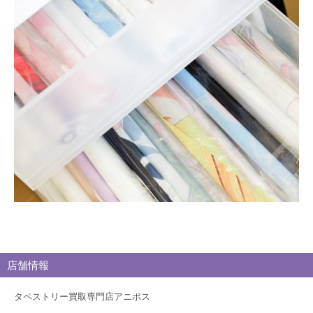
買
取
ブ
ロ
グ
店舗情報
タペストリー買取専門店アニポス