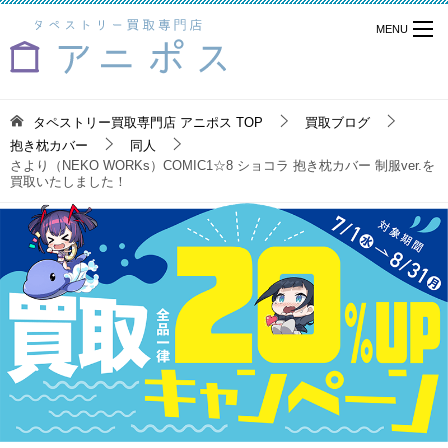
タペストリー買取専門店 アニポス
TOP
買取ブログ
抱き枕カバー
同人
さより（NEKO WORKs）COMIC1☆8 ショコラ 抱き枕カバー 制服ver.を
買取いたしました！