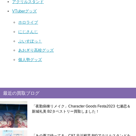
アクリルスタンド
VTuberグッズ
ホロライブ
にじさんじ
ぶいすぽっ！
あおぎり高校グッズ
個人勢グッズ
最近の買取ブログ
「夜勤病棟リメイク」Character Goods Festa2023 七瀬恋＆
新城礼美 B2タペストリー買取しました！
「あの夏で待ってる」C97 谷川柑菜 BIGアクリルスタンドを