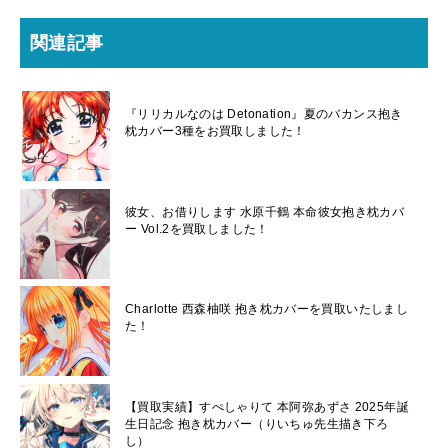
関連記事
『リリカルなのは Detonation』夏のバカンス抱き
枕カバー3種をお買取しました！
彼女、お借りします 水原千鶴 本命彼女抱き枕カバ
ー Vol.2を買取しました！
Charlotte 西森柚咲 抱き枕カバーを買取いたしまし
た！
【買取実績】すぺしゃりて 本阿弥あずさ 2025年誕
生日記念 抱き枕カバー（りいちゅ先生描き下ろ
し）