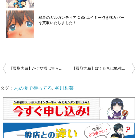
翠星のガルガンティア C85 エイミー抱き枕カバー
を買取いたしました！
投
【買取実績】かぐや様は告らせたい-ファーストキッスは終わらない- あみあみ限定 白銀圭 抱き枕カバー
【買取実績】ぼくたちは勉強ができない 公式 抱き枕カバー 桐須真冬 をお売りいただきました！
稿
ナ
タグ：
あの夏で待ってる
,
谷川柑菜
ビ
ゲ
ー
シ
ョ