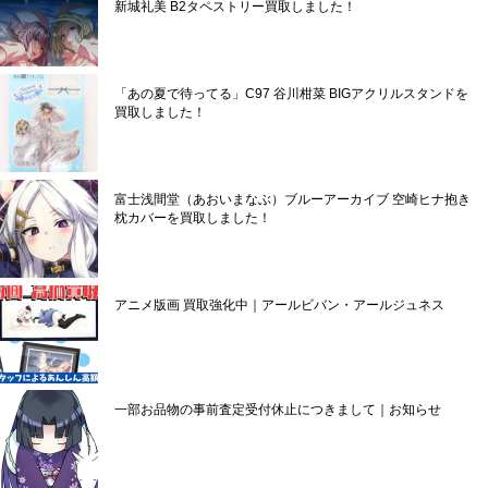
新城礼美 B2タペストリー買取しました！
「あの夏で待ってる」C97 谷川柑菜 BIGアクリルスタンドを
買取しました！
富士浅間堂（あおいまなぶ）ブルーアーカイブ 空崎ヒナ抱き
枕カバーを買取しました！
アニメ版画 買取強化中｜アールビバン・アールジュネス
一部お品物の事前査定受付休止につきまして｜お知らせ