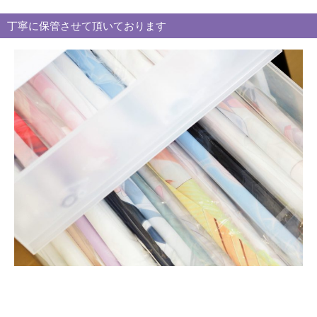
リ
丁寧に保管させて頂いております
ー
別
買
取
ブ
ロ
グ