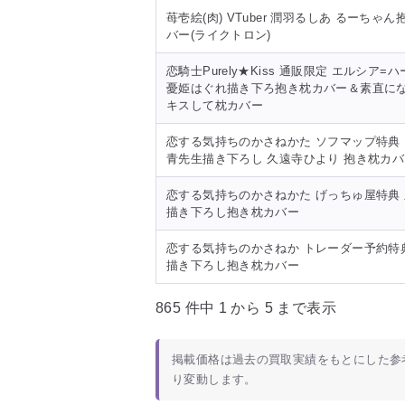
名前
苺壱絵(肉) VTuber 潤羽るしあ るーちゃ
バー(ライクトロン)
恋騎士Purely★Kiss 通販限定 エルシア=
憂姫はぐれ描き下ろ抱き枕カバー＆素直に
キスして枕カバー
恋する気持ちのかさねかた ソフマップ特典
青先生描き下ろし 久遠寺ひより 抱き枕カバ
恋する気持ちのかさねかた げっちゅ屋特典
描き下ろし抱き枕カバー
恋する気持ちのかさねか トレーダー予約特
描き下ろし抱き枕カバー
865 件中 1 から 5 まで表示
掲載価格は過去の買取実績をもとにした参
り変動します。