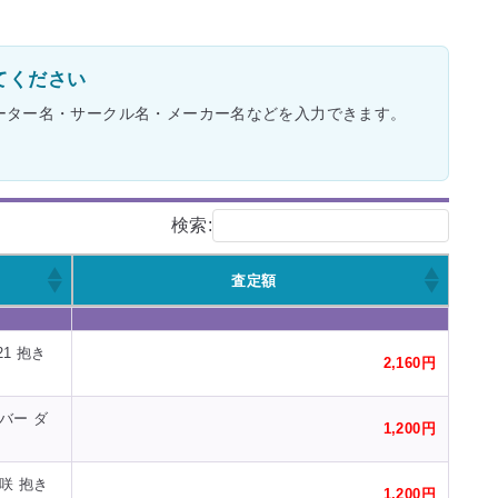
てください
ーター名・サークル名・メーカー名などを入力できます。
検索:
査定額
査定額
21 抱き
2,160円
バー ダ
1,200円
咲 抱き
1,200円