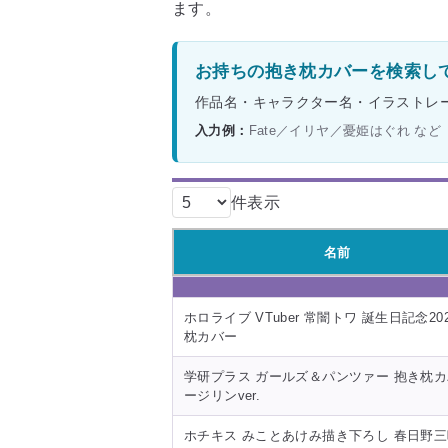
ます。
お持ちの抱き枕カバーを検索し
作品名・キャラクター名・イラストレ
入力例：
Fate／イリヤ／憂姫はぐれ など
件表示
名前
名前
ホロライブ VTuber 常闇トワ 誕生日記念20
枕カバー
学研プラス ガールズ＆パンツァー 抱き枕カ
ージリンver.
ホチキス みことあけみ描き下ろし 春日野三