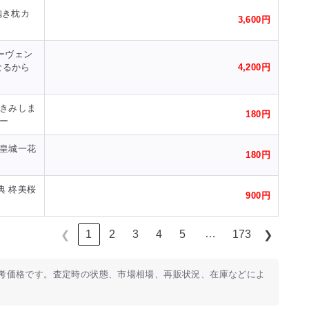
査定額
ん抱き枕カ
3,600円
ハーヴェン
なるから
4,200円
 きみしま
180円
ー
 皇城一花
180円
典 柊美桜
900円
…
1
2
3
4
5
173
❮
❯
考価格です。査定時の状態、市場相場、再販状況、在庫などによ