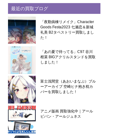
最近の買取ブログ
「夜勤病棟リメイク」Character
Goods Festa2023 七瀬恋＆新城
礼美 B2タペストリー買取しまし
た！
「あの夏で待ってる」C97 谷川
柑菜 BIGアクリルスタンドを買取
しました！
富士浅間堂（あおいまなぶ）ブル
ーアーカイブ 空崎ヒナ抱き枕カ
バーを買取しました！
アニメ版画 買取強化中｜アール
ビバン・アールジュネス