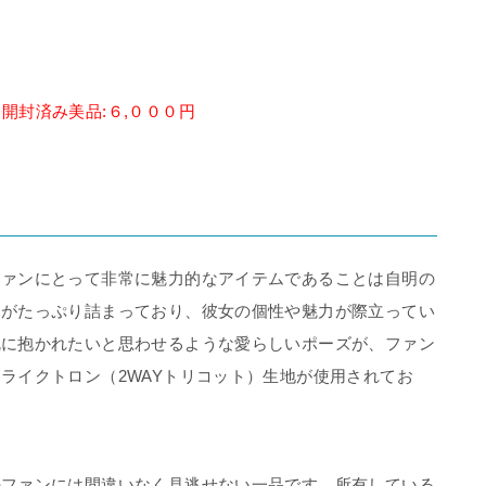
 開封済み美品:６,０００円
ファンにとって非常に魅力的なアイテムであることは自明の
力がたっぷり詰まっており、彼女の個性や魅力が際立ってい
枕に抱かれたいと思わせるような愛らしいポーズが、ファン
ライクトロン（2WAYトリコット）生地が使用されてお
。
のファンには間違いなく見逃せない一品です。所有している