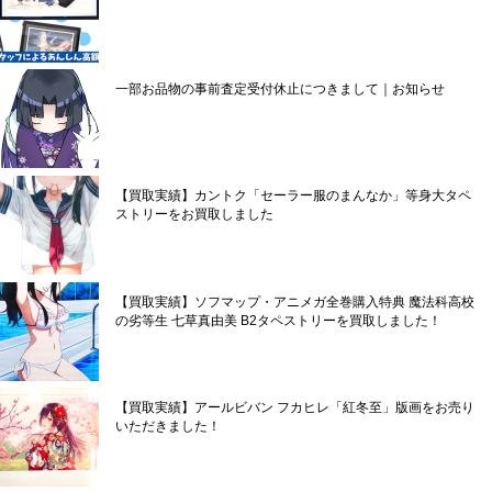
一部お品物の事前査定受付休止につきまして｜お知らせ
【買取実績】カントク「セーラー服のまんなか」等身大タペ
ストリーをお買取しました
【買取実績】ソフマップ・アニメガ全巻購入特典 魔法科高校
の劣等生 七草真由美 B2タペストリーを買取しました！
【買取実績】アールビバン フカヒレ「紅冬至」版画をお売り
いただきました！