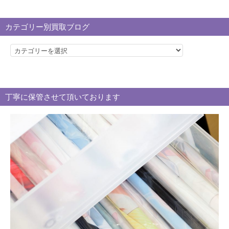
カテゴリー別買取ブログ
カ
テ
ゴ
リ
丁寧に保管させて頂いております
ー
別
買
取
ブ
ロ
グ