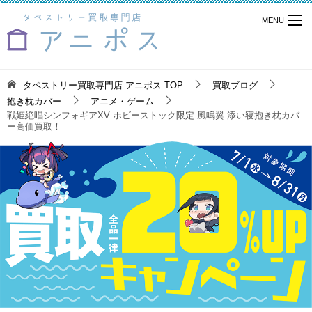
タペストリー買取専門店 アニポス
TOP
買取ブログ
抱き枕カバー
アニメ・ゲーム
戦姫絶唱シンフォギアXV ホビーストック限定 風鳴翼 添い寝抱き枕カバ
ー高価買取！