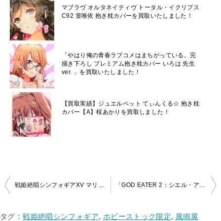
マブラヴ オルタネイティヴ トータル・イクリプス
C92 篁唯依 抱き枕カバーを買取いたしました！
「やはり俺の青春ラブコメはまちがっている。完
描き下ろし プレミアム抱き枕カバー いろは 先生
ver. 」を買取いたしました！
【買取実績】ジュエルペット てぃんくる☆ 抱き枕
カバー【A】桜あかりを買取しました！
投
戦姫絶唱シンフォギアXV マリア・カデンツァヴナ・イヴ 添い寝抱き枕カバーを買取いたしました！
「GOD EATER 2：シエル・アランソン 抱き枕カバー」を高価買取中！
稿
ナ
タグ：
戦姫絶唱シンフォギア
,
ホビーストック限定
,
風鳴翼