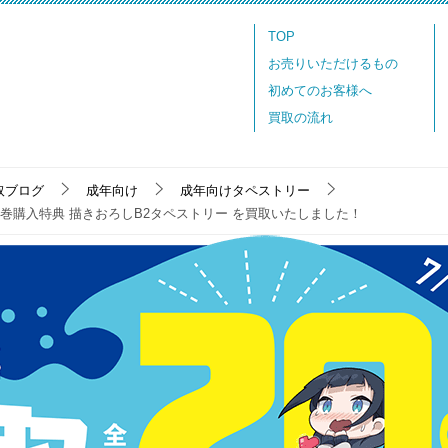
TOP
お売りいただけるもの
初めてのお客様へ
買取の流れ
取ブログ
成年向け
成年向けタペストリー
y＆DVD 全巻購入特典 描きおろしB2タペストリー を買取いたしました！