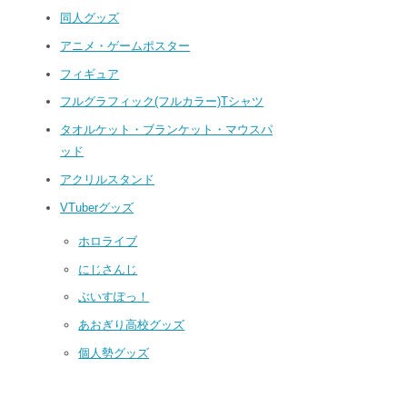
同人グッズ
アニメ・ゲームポスター
フィギュア
フルグラフィック(フルカラー)Tシャツ
タオルケット・ブランケット・マウスパ
ッド
アクリルスタンド
VTuberグッズ
ホロライブ
にじさんじ
ぶいすぽっ！
小林さんちのメイドラゴンS
PS4/Switchソフト「あくあ
あおぎり高校グッズ
とらのあな全巻購入特典 イ
りうむ」ソフマップ購入特
ルル A3タペストリーを買取
典 描き下ろしB2タペストリ
個人勢グッズ
いたしました!
ーを高価買取！