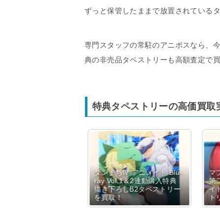
ずっと保管したままで放置されている
専門スタッフの常駐のアニポスなら、
典の非売品タペストリーも高額査定で
特典タペストリーの高価買取
力者になりたくて!
ダンまちⅣ アニメイト Blu-
マブ
ray/DVD ゲーマーズ 全
ray Vol.1＆2連動購入特典
第二期
特典 ベータ アニメ描
描き下ろしB2タペストリー
イト
しB2タペストリーを
を買取！
ト