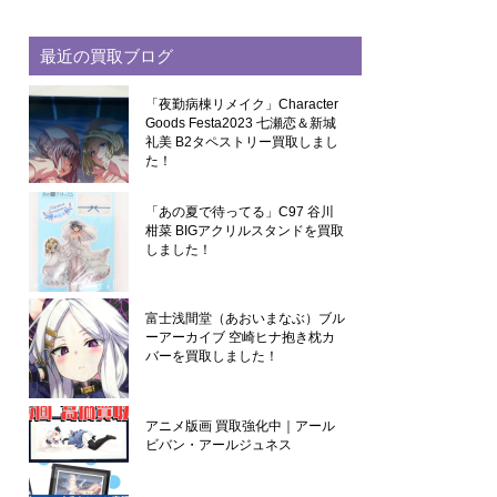
最近の買取ブログ
「夜勤病棟リメイク」Character
Goods Festa2023 七瀬恋＆新城
礼美 B2タペストリー買取しまし
た！
「あの夏で待ってる」C97 谷川
柑菜 BIGアクリルスタンドを買取
しました！
富士浅間堂（あおいまなぶ）ブル
ーアーカイブ 空崎ヒナ抱き枕カ
バーを買取しました！
アニメ版画 買取強化中｜アール
ビバン・アールジュネス