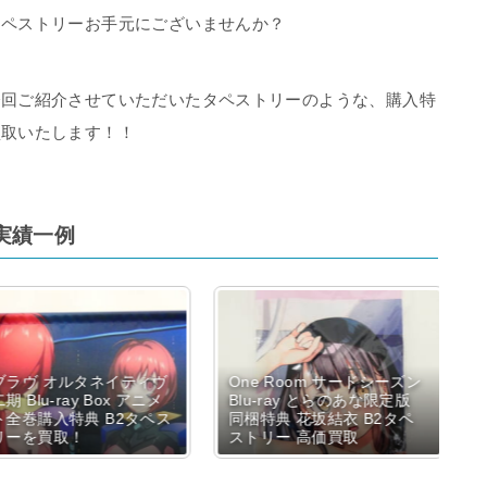
タペストリーお手元にございませんか？
今回ご紹介させていただいたタペストリーのような、購入特
買取いたします！！
実績一例
ラヴ オルタネイティヴ
One Room サードシーズン
 Blu-ray Box アニメ
Blu-ray とらのあな限定版
全巻購入特典 B2タペス
同梱特典 花坂結衣 B2タペ
リーを買取！
ストリー 高価買取