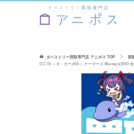
タペストリー買取専門店 アニポス
TOP
買
D.C.III ～ダ・カーポIII～ ゲーマーズ Blu-ra