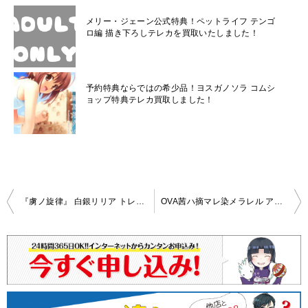
メリー・ジェーン公式特典！ペットライフ テンゴ
ロ編 描き下ろしテレカを買取いたしました！
予約特典ならではの希少品！ヨスガノソラ コムシ
ョップ特典テレカ買取しました！
投
『虜ノ旋律』 白銀リリア トレーダー特典テレカを買取しました！
OVA茜ハ摘マレ染メラレル アリスNET 連動購入特典 七尾茜 テレホンカード 買取いたしました！
稿
ナ
ビ
ゲ
ー