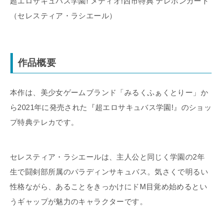
超エロサキュバス学園! メディオ!西市特典 テレホンカード
（セレスティア・ラシエール）
作品概要
本作は、美少女ゲームブランド「みるくふぁくとりー」か
ら2021年に発売された『超エロサキュバス学園!』のショッ
プ特典テレカです。
セレスティア・ラシエールは、主人公と同じく学園の2年
生で闘剣部所属のパラディンサキュバス。気さくで明るい
性格ながら、あることをきっかけにドM目覚め始めるとい
うギャップが魅力のキャラクターです。