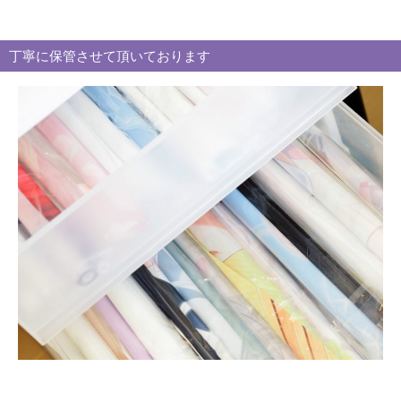
ゴ
リ
丁寧に保管させて頂いております
ー
別
買
取
ブ
ロ
グ