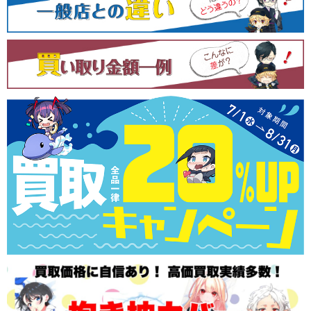
シ
ョ
ン