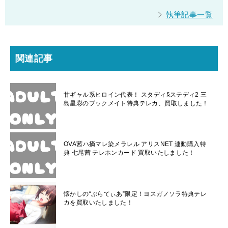
執筆記事一覧
関連記事
甘ギャル系ヒロイン代表！ スタディ§ステディ2 三
島星彩のブックメイト特典テレカ、買取しました！
OVA茜ハ摘マレ染メラレル アリスNET 連動購入特
典 七尾茜 テレホンカード 買取いたしました！
懐かしの“ぷらてぃあ”限定！ヨスガノソラ特典テレ
カを買取いたしました！