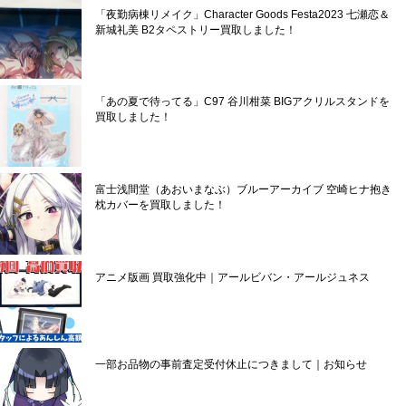
「夜勤病棟リメイク」Character Goods Festa2023 七瀬恋＆
新城礼美 B2タペストリー買取しました！
「あの夏で待ってる」C97 谷川柑菜 BIGアクリルスタンドを
買取しました！
富士浅間堂（あおいまなぶ）ブルーアーカイブ 空崎ヒナ抱き
枕カバーを買取しました！
アニメ版画 買取強化中｜アールビバン・アールジュネス
一部お品物の事前査定受付休止につきまして｜お知らせ