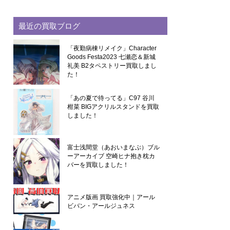
最近の買取ブログ
「夜勤病棟リメイク」Character
Goods Festa2023 七瀬恋＆新城
礼美 B2タペストリー買取しまし
た！
「あの夏で待ってる」C97 谷川
柑菜 BIGアクリルスタンドを買取
しました！
富士浅間堂（あおいまなぶ）ブル
ーアーカイブ 空崎ヒナ抱き枕カ
バーを買取しました！
アニメ版画 買取強化中｜アール
ビバン・アールジュネス