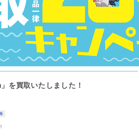
sion」を買取いたしました！
報
！