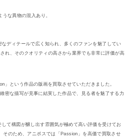
ような異物の混入あり。
緻密なディテールで広く知られ、多くのファンを魅了してい
開され、そのクオリティの高さから業界でも非常に評価が高
ssion」という作品の版画を買取させていただきました。
彩感覚と緻密な描写が見事に結実した作品で、見る者を魅了する力
、そして構図が醸し出す雰囲気が極めて高い評価を受けてお
ん。そのため、アニポスでは「Passion」を高価で買取させ