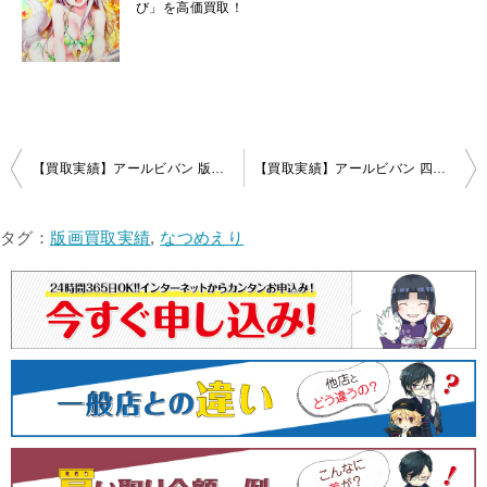
び」を高価買取！
投
【買取実績】アールビバン 版画 深崎暮人「RETRO」をお売りいただきました！
【買取実績】アールビバン 四季童子 版画「宗介＆かなめ」をお売りいただきました！
稿
ナ
タグ：
版画買取実績
,
なつめえり
ビ
ゲ
ー
シ
ョ
ン