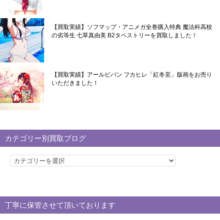
【買取実績】ソフマップ・アニメガ全巻購入特典 魔法科高校
の劣等生 七草真由美 B2タペストリーを買取しました！
【買取実績】アールビバン フカヒレ「紅冬至」版画をお売り
いただきました！
カテゴリー別買取ブログ
カ
テ
ゴ
リ
丁寧に保管させて頂いております
ー
別