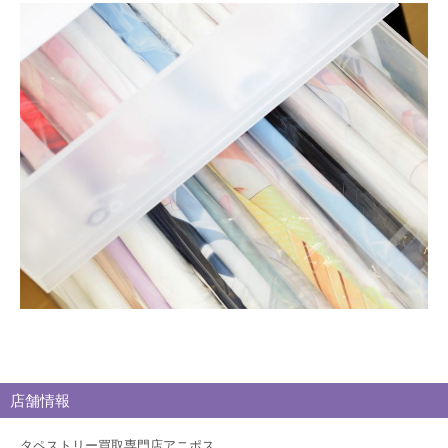
買
取
ブ
ロ
グ
店舗情報
タペストリー買取専門店アニポス