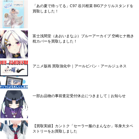
「あの夏で待ってる」C97 谷川柑菜 BIGアクリルスタンドを
買取しました！
富士浅間堂（あおいまなぶ）ブルーアーカイブ 空崎ヒナ抱き
枕カバーを買取しました！
アニメ版画 買取強化中｜アールビバン・アールジュネス
一部お品物の事前査定受付休止につきまして｜お知らせ
【買取実績】カントク「セーラー服のまんなか」等身大タペ
ストリーをお買取しました