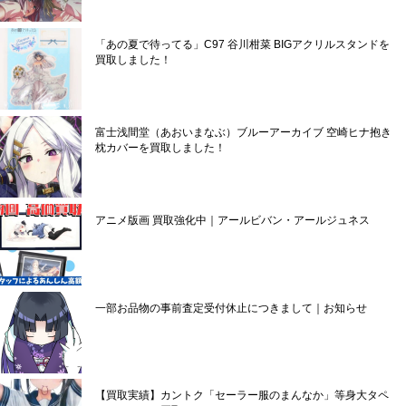
「あの夏で待ってる」C97 谷川柑菜 BIGアクリルスタンドを
買取しました！
富士浅間堂（あおいまなぶ）ブルーアーカイブ 空崎ヒナ抱き
枕カバーを買取しました！
アニメ版画 買取強化中｜アールビバン・アールジュネス
一部お品物の事前査定受付休止につきまして｜お知らせ
【買取実績】カントク「セーラー服のまんなか」等身大タペ