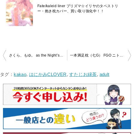
Fate/kaleid liner プリズマ☆イリヤのタペストリ
ー・抱き枕カバー、買い取り強化中！！
投
さくら、もゆ。 as the Night’s. Reincarnation クロ 抱き枕カバーを買取いたしました！
一本満足枕（七G） FGO ニトクリス 海辺のファラオ抱き枕カバーを買取いたしました！
稿
ナ
タグ：
kakao
,
はにかみCLOVER
,
すたじお緑茶
,
adult
ビ
ゲ
ー
シ
ョ
ン