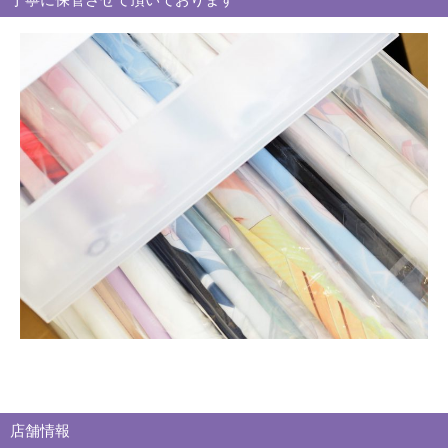
ー
別
買
取
ブ
ロ
グ
店舗情報