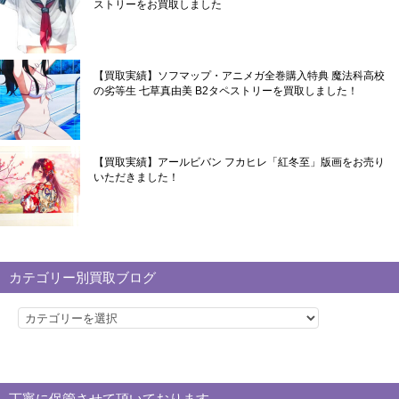
ストリーをお買取しました
【買取実績】ソフマップ・アニメガ全巻購入特典 魔法科高校
の劣等生 七草真由美 B2タペストリーを買取しました！
【買取実績】アールビバン フカヒレ「紅冬至」版画をお売り
いただきました！
カテゴリー別買取ブログ
カ
テ
ゴ
リ
丁寧に保管させて頂いております