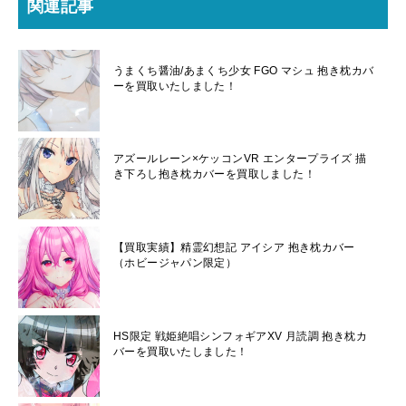
関連記事
うまくち醤油/あまくち少女 FGO マシュ 抱き枕カバ
ーを買取いたしました！
アズールレーン×ケッコンVR エンタープライズ 描
き下ろし抱き枕カバーを買取しました！
【買取実績】精霊幻想記 アイシア 抱き枕カバー
（ホビージャパン限定）
HS限定 戦姫絶唱シンフォギアXV 月読調 抱き枕カ
バーを買取いたしました！