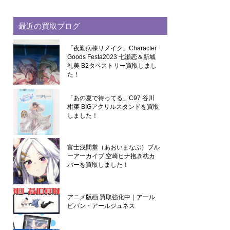
最近の買取ブログ
「夜勤病棟リメイク」Character
Goods Festa2023 七瀬恋＆新城
礼美 B2タペストリー買取しまし
た！
「あの夏で待ってる」C97 谷川
柑菜 BIGアクリルスタンドを買取
しました！
富士浅間堂（あおいまなぶ）ブル
ーアーカイブ 空崎ヒナ抱き枕カ
バーを買取しました！
アニメ版画 買取強化中｜アール
ビバン・アールジュネス