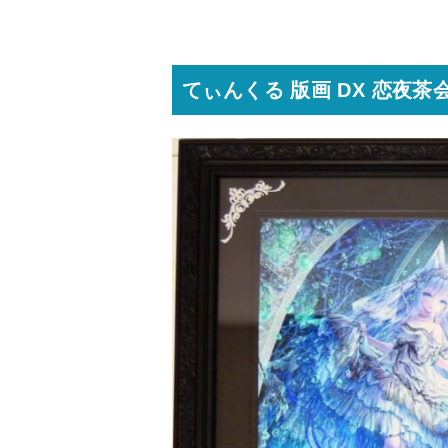
てぃんくる 版画 DX 恋夜茶