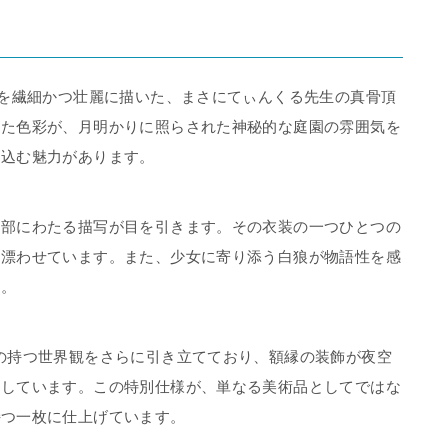
界を繊細かつ壮麗に描いた、まさにてぃんくる先生の真骨頂
した色彩が、月明かりに照らされた神秘的な庭園の雰囲気を
き込む魅力があります。
細部にわたる描写が目を引きます。その衣装の一つひとつの
を漂わせています。また、少女に寄り添う白狼が物語性を感
す。
の持つ世界観をさらに引き立てており、額縁の装飾が夜空
和しています。この特別仕様が、単なる美術品としてではな
持つ一枚に仕上げています。