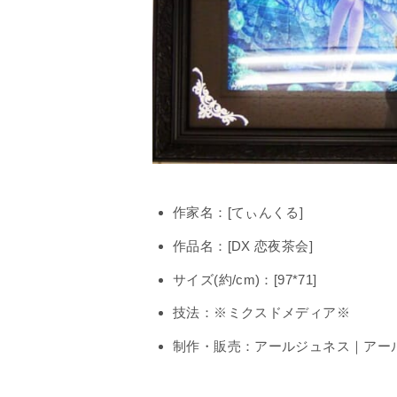
作家名：[てぃんくる]
作品名：[DX 恋夜茶会]
サイズ(約/cm)：[97*71]
技法：※ミクスドメディア※
制作・販売：アールジュネス｜アー