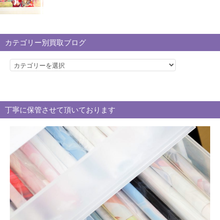
カテゴリー別買取ブログ
カ
テ
ゴ
リ
丁寧に保管させて頂いております
ー
別
買
取
ブ
ロ
グ