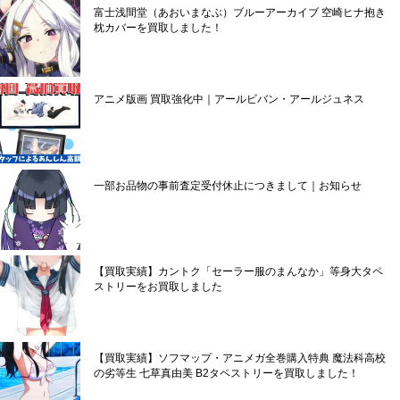
富士浅間堂（あおいまなぶ）ブルーアーカイブ 空崎ヒナ抱き
枕カバーを買取しました！
アニメ版画 買取強化中｜アールビバン・アールジュネス
一部お品物の事前査定受付休止につきまして｜お知らせ
【買取実績】カントク「セーラー服のまんなか」等身大タペ
ストリーをお買取しました
【買取実績】ソフマップ・アニメガ全巻購入特典 魔法科高校
の劣等生 七草真由美 B2タペストリーを買取しました！