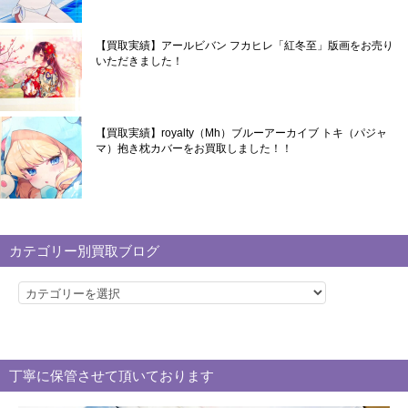
【買取実績】アールビバン フカヒレ「紅冬至」版画をお売り
いただきました！
【買取実績】royalty（Mh）ブルーアーカイブ トキ（パジャ
マ）抱き枕カバーをお買取しました！！
カテゴリー別買取ブログ
カ
テ
ゴ
リ
丁寧に保管させて頂いております
ー
別