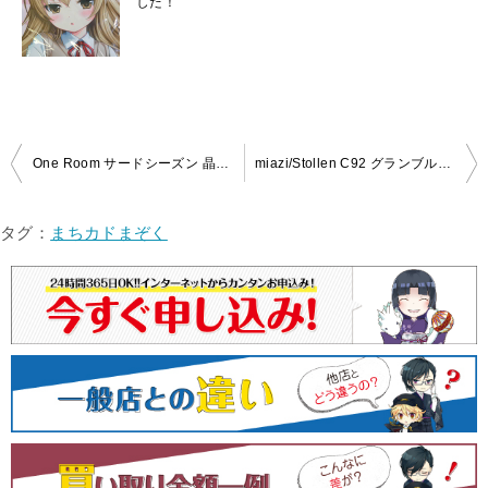
した！
投
One Room サードシーズン 晶＆紗那 抱き枕カバーを買取いたしました！
miazi/Stollen C92 グランブルーファンタジー ビカラ 抱き枕カバーを買取いたしました！
稿
ナ
タグ：
まちカドまぞく
ビ
ゲ
ー
シ
ョ
ン