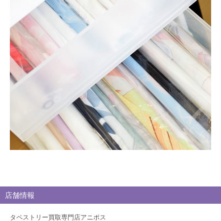
買
取
ブ
ロ
グ
店舗情報
タペストリー買取専門店アニポス