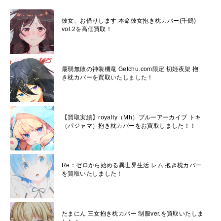
彼女、お借りします 本命彼女抱き枕カバー(千鶴)
vol.2を高価買取！
最弱無敗の神装機竜 Getchu.com限定 切姫夜架 抱
き枕カバーを買取いたしました！
【買取実績】royalty（Mh）ブルーアーカイブ トキ
（パジャマ）抱き枕カバーをお買取しました！！
Re：ゼロから始める異世界生活 レム 抱き枕カバー
を買取いたしました！
たまにん 三女抱き枕カバー 制服ver.を買取いたしま