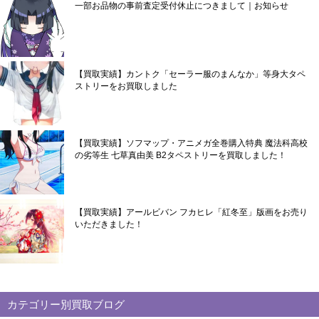
一部お品物の事前査定受付休止につきまして｜お知らせ
【買取実績】カントク「セーラー服のまんなか」等身大タペ
ストリーをお買取しました
【買取実績】ソフマップ・アニメガ全巻購入特典 魔法科高校
の劣等生 七草真由美 B2タペストリーを買取しました！
【買取実績】アールビバン フカヒレ「紅冬至」版画をお売り
いただきました！
カテゴリー別買取ブログ