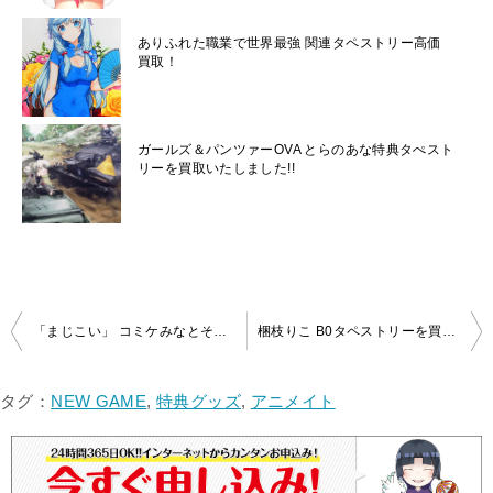
ありふれた職業で世界最強 関連タペストリー高価
買取！
ガールズ＆パンツァーOVA とらのあな特典タぺスト
リーを買取いたしました!!
投
「まじこい」 コミケみなとそふとブース販売タペストリー買取いたしました！
梱枝りこ B0タペストリーを買取いたしました！
稿
ナ
タグ：
NEW GAME
,
特典グッズ
,
アニメイト
ビ
ゲ
ー