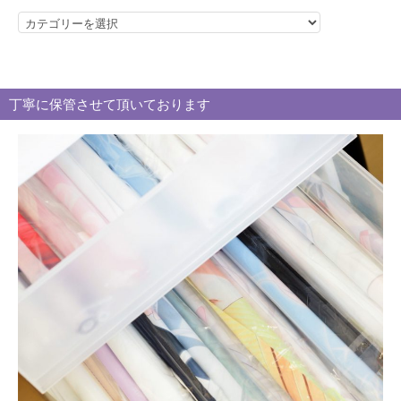
カ
テ
ゴ
リ
丁寧に保管させて頂いております
ー
別
買
取
ブ
ロ
グ