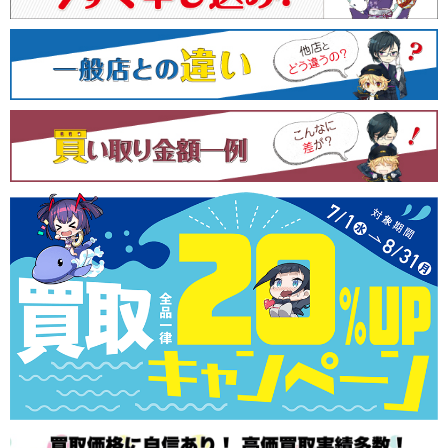
シ
ョ
ン