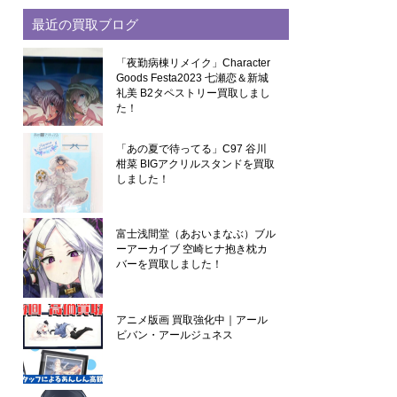
最近の買取ブログ
「夜勤病棟リメイク」Character
Goods Festa2023 七瀬恋＆新城
礼美 B2タペストリー買取しまし
た！
「あの夏で待ってる」C97 谷川
柑菜 BIGアクリルスタンドを買取
しました！
富士浅間堂（あおいまなぶ）ブル
ーアーカイブ 空崎ヒナ抱き枕カ
バーを買取しました！
アニメ版画 買取強化中｜アール
ビバン・アールジュネス