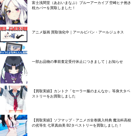
富士浅間堂（あおいまなぶ）ブルーアーカイブ 空崎ヒナ抱き
枕カバーを買取しました！
アニメ版画 買取強化中｜アールビバン・アールジュネス
一部お品物の事前査定受付休止につきまして｜お知らせ
【買取実績】カントク「セーラー服のまんなか」等身大タペ
ストリーをお買取しました
【買取実績】ソフマップ・アニメガ全巻購入特典 魔法科高校
の劣等生 七草真由美 B2タペストリーを買取しました！