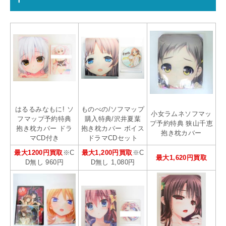
はるるみなもに! ソ
ものべの/ソフマップ
小女ラムネソフマッ
フマップ予約特典
購入特典/沢井夏葉
プ予約特典 狭山千恵
抱き枕カバー ドラ
抱き枕カバー ボイス
抱き枕カバー
マCD付き
ドラマCDセット
最大1200円買取
※C
最大1,200円買取
※C
最大1,620円買取
D無し 960円
D無し 1,080円