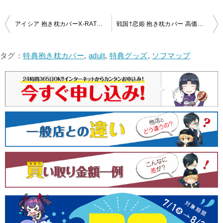
投
アイシア 抱き枕カバーX-RATED 電撃萌王2016年4月号誌上通販アイテム を買取いたしました！
戦国†恋姫 抱き枕カバー 高価買取！
稿
ナ
タグ：
特典抱き枕カバー
,
adult
,
特典グッズ
,
ソフマップ
ビ
ゲ
ー
シ
ョ
ン