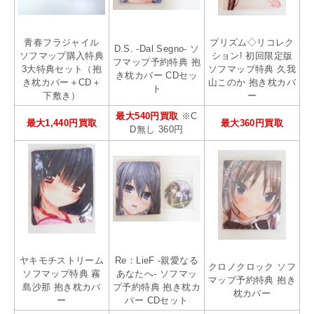
青春フラジャイル
プリズム◇リコレク
D.S. -Dal Segno- ソ
ソフマップ購入特典
ション! 初回限定版
フマップ予約特典 抱
3大特典セット（抱
ソフマップ特典 久我
き枕カバー CDセッ
き枕カバー＋CD＋
山このか 抱き枕カバ
ト
下敷き）
ー
最大540円買取
※C
最大1,440円買取
最大360円買取
D無し 360円
ヤキモチストリーム
Re：LieF -親愛なる
クロノクロック ソフ
ソフマップ特典 霧
あなたへ- ソフマッ
マップ予約特典 抱き
島沙那 抱き枕カバ
プ予約特典 抱き枕カ
枕カバー
ー
バー CDセット