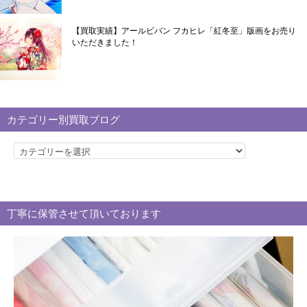
【買取実績】アールビバン フカヒレ「紅冬至」版画をお売り
いただきました！
カテゴリー別買取ブログ
カ
テ
ゴ
リ
丁寧に保管させて頂いております
ー
別
買
取
ブ
ロ