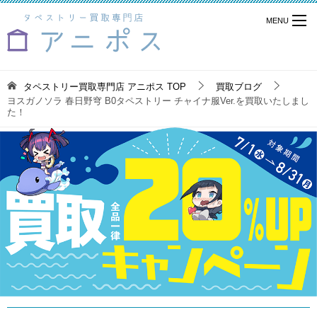
タペストリー買取専門店 アニポス
TOP
買取ブログ
ヨスガノソラ 春日野穹 B0タペストリー チャイナ服Ver.を買取いたしまし
た！