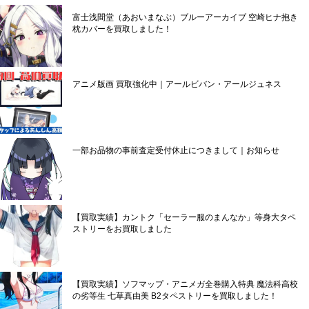
富士浅間堂（あおいまなぶ）ブルーアーカイブ 空崎ヒナ抱き
枕カバーを買取しました！
アニメ版画 買取強化中｜アールビバン・アールジュネス
一部お品物の事前査定受付休止につきまして｜お知らせ
【買取実績】カントク「セーラー服のまんなか」等身大タペ
ストリーをお買取しました
【買取実績】ソフマップ・アニメガ全巻購入特典 魔法科高校
の劣等生 七草真由美 B2タペストリーを買取しました！