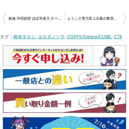
投
銀魂 沖田総悟 ほぼ等身大 タペストリーを買取いたしました！
ようこそ実力至上主義の教室へ 4巻とらのあな限定版 B2タペストリー を買取いたしました!
稿
ナ
タグ：
橋本タカシ
,
ヨスガノソラ
,
CUFFS/Sphere/CUBE
,
C78
ビ
ゲ
ー
シ
ョ
ン