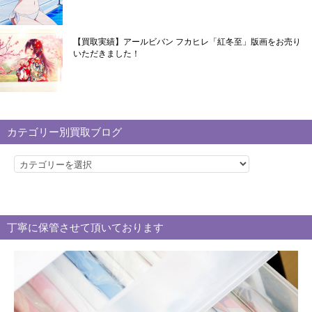
【買取実績】アールビバン フカヒレ「紅冬至」版画をお売り
いただきました！
カテゴリー別買取ブログ
カ
テ
ゴ
リ
丁寧に保管させて頂いております
ー
別
買
取
ブ