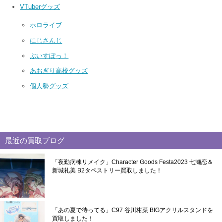
VTuberグッズ
ホロライブ
にじさんじ
ぶいすぽっ！
あおぎり高校グッズ
個人勢グッズ
最近の買取ブログ
「夜勤病棟リメイク」Character Goods Festa2023 七瀬恋＆
新城礼美 B2タペストリー買取しました！
「あの夏で待ってる」C97 谷川柑菜 BIGアクリルスタンドを
買取しました！