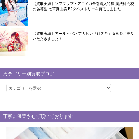
【買取実績】ソフマップ・アニメガ全巻購入特典 魔法科高校
の劣等生 七草真由美 B2タペストリーを買取しました！
【買取実績】アールビバン フカヒレ「紅冬至」版画をお売り
いただきました！
カテゴリー別買取ブログ
カ
テ
ゴ
リ
丁寧に保管させて頂いております
ー
別
買