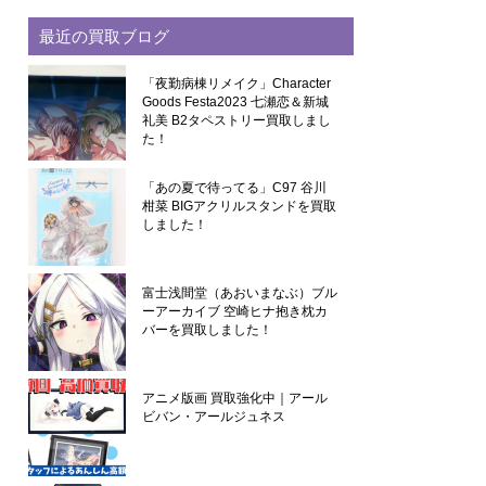
最近の買取ブログ
「夜勤病棟リメイク」Character
Goods Festa2023 七瀬恋＆新城
礼美 B2タペストリー買取しまし
た！
「あの夏で待ってる」C97 谷川
柑菜 BIGアクリルスタンドを買取
しました！
富士浅間堂（あおいまなぶ）ブル
ーアーカイブ 空崎ヒナ抱き枕カ
バーを買取しました！
アニメ版画 買取強化中｜アール
ビバン・アールジュネス