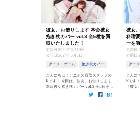
彼女、お借りします 本命彼女
彼女、
抱き枕カバー vol.3 全5種を買
科瑠夏
取いたしました！
ーを
更新日:
2024年6月19日
更新日:
公開日:
2024年6月5日
公開日:
アニメ・ゲーム
抱き枕カバー
アニ
こんにちは！アニポス買取スタッフの
こんに
Kです！ 今回は、彼女、お借りします
Kです
本命彼女抱き枕カバー vol.3 全5種を高
「彼女
価買取いたしましたので、そちらにつ
更科瑠
いてご紹介させていただきます！ 彼
す！ 
女、お借りします 八重森みに 本命彼
き下ろ
女 […]
概要 アニ