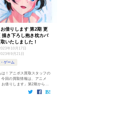
お借りします 第2期 更
 描き下ろし抱き枕カバ
買取いたしました！
2023年10月17日
2023年9月21日
メ・ゲーム
ちは！アニポス買取スタッフの
！ 今回の買取情報は、アニメ
、お借りします」第2期から、
夏の描き下ろし抱き枕カバーで
「彼女、お借りします 第2期」描
し抱き枕カバー 更科瑠夏 商品
 […]