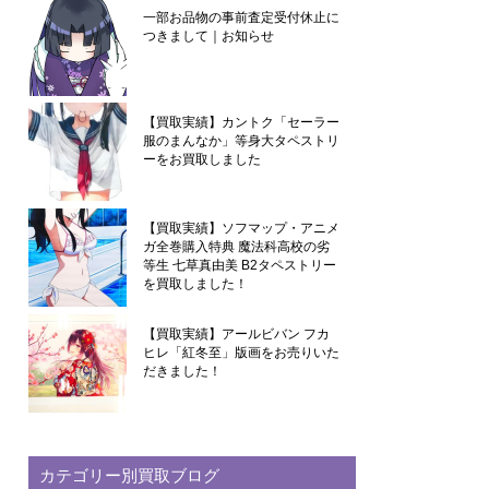
一部お品物の事前査定受付休止に
つきまして｜お知らせ
【買取実績】カントク「セーラー
服のまんなか」等身大タペストリ
ーをお買取しました
【買取実績】ソフマップ・アニメ
ガ全巻購入特典 魔法科高校の劣
等生 七草真由美 B2タペストリー
を買取しました！
【買取実績】アールビバン フカ
ヒレ「紅冬至」版画をお売りいた
だきました！
カテゴリー別買取ブログ