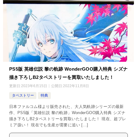
PS5版 英雄伝説 黎の軌跡 WonderGOO購入特典 シズナ
描き下ろしB2タペストリーを買取いたしました！
更新日:
2023年6月15日
公開日:
2022年11月8日
タペストリー
特典
日本ファルコム様より販売された、大人気軌跡シリーズの最新
作、PS5版「英雄伝説 黎の軌跡」WonderGOO購入特典 シズナ
描き下ろしB2タペストリーを買取いたしました！ 現在、超プレ
ミア扱い！ 現在でも生産が需要に追い […]