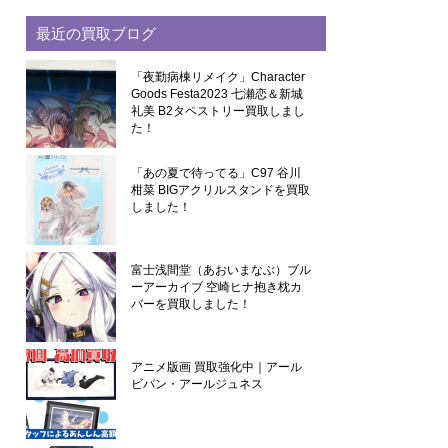
最近の買取ブログ
「夜勤病棟リメイク」Character
Goods Festa2023 七瀬恋＆新城
礼美 B2タペストリー買取しまし
た！
「あの夏で待ってる」C97 谷川
柑菜 BIGアクリルスタンドを買取
しました！
富士浅間堂（あおいまなぶ）ブル
ーアーカイブ 空崎ヒナ抱き枕カ
バーを買取しました！
アニメ版画 買取強化中｜アール
ビバン・アールジュネス