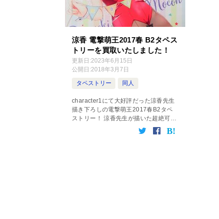
涼香 電撃萌王2017春 B2タペス
トリーを買取いたしました！
更新日:
2023年6月15日
公開日:
2018年3月7日
タペストリー
同人
character1にて大好評だった涼香先生
描き下ろしの電撃萌王2017春B2タペ
ストリー！ 涼香先生が描いた超絶可愛
いバニーの衣装に包んだ美少女が電撃
萌王15周年を祝ってくれています！ 素
材もWスエードが使用されており […]