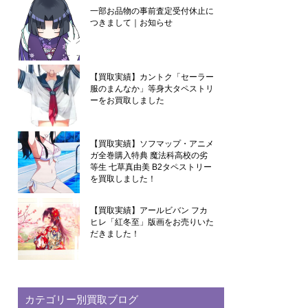
一部お品物の事前査定受付休止に
つきまして｜お知らせ
【買取実績】カントク「セーラー
服のまんなか」等身大タペストリ
ーをお買取しました
【買取実績】ソフマップ・アニメ
ガ全巻購入特典 魔法科高校の劣
等生 七草真由美 B2タペストリー
を買取しました！
【買取実績】アールビバン フカ
ヒレ「紅冬至」版画をお売りいた
だきました！
カテゴリー別買取ブログ