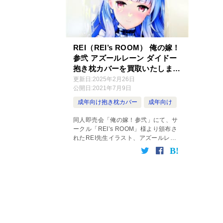
REI（REI’s ROOM） 俺の嫁！
参弐 アズールレーン ダイドー
抱き枕カバーを買取いたしまし
た！
更新日:
2025年2月26日
公開日:
2021年7月9日
成年向け抱き枕カバー
成年向け
同人即売会「俺の嫁！参弐」にて、サ
ークル「REI’s ROOM」様より頒布さ
れたREI先生イラスト、アズールレー
ン ダイドーの抱き枕カバーを高価買取
させていただきました！ 商品販売ペー
ジはこちら（外部リンク） 状態は、開
[…]