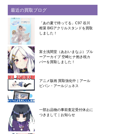
最近の買取ブログ
「あの夏で待ってる」C97 谷川
柑菜 BIGアクリルスタンドを買取
しました！
富士浅間堂（あおいまなぶ）ブル
ーアーカイブ 空崎ヒナ抱き枕カ
バーを買取しました！
アニメ版画 買取強化中｜アール
ビバン・アールジュネス
一部お品物の事前査定受付休止に
つきまして｜お知らせ