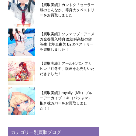
【買取実績】カントク「セーラー
服のまんなか」等身大タペストリ
ーをお買取しました
【買取実績】ソフマップ・アニメ
ガ全巻購入特典 魔法科高校の劣
等生 七草真由美 B2タペストリー
を買取しました！
【買取実績】アールビバン フカ
ヒレ「紅冬至」版画をお売りいた
だきました！
【買取実績】royalty（Mh）ブル
ーアーカイブ トキ（パジャマ）
抱き枕カバーをお買取しまし
た！！
カテゴリー別買取ブログ