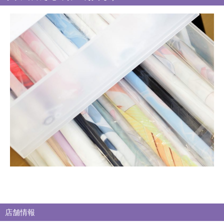
別
買
取
ブ
ロ
グ
店舗情報