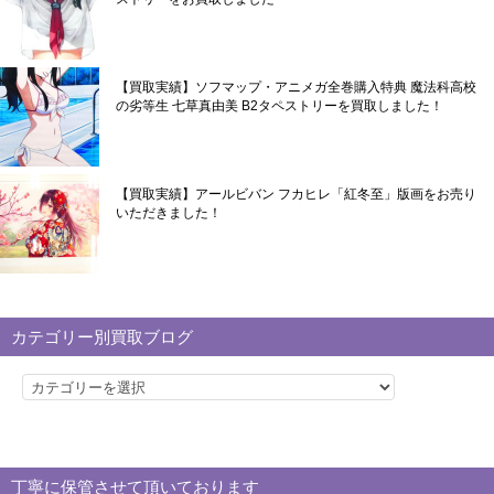
【買取実績】ソフマップ・アニメガ全巻購入特典 魔法科高校
の劣等生 七草真由美 B2タペストリーを買取しました！
【買取実績】アールビバン フカヒレ「紅冬至」版画をお売り
いただきました！
カテゴリー別買取ブログ
カ
テ
ゴ
リ
丁寧に保管させて頂いております
ー