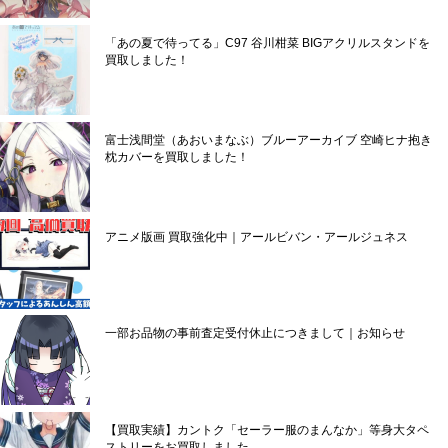
「あの夏で待ってる」C97 谷川柑菜 BIGアクリルスタンドを
買取しました！
富士浅間堂（あおいまなぶ）ブルーアーカイブ 空崎ヒナ抱き
枕カバーを買取しました！
アニメ版画 買取強化中｜アールビバン・アールジュネス
一部お品物の事前査定受付休止につきまして｜お知らせ
【買取実績】カントク「セーラー服のまんなか」等身大タペ
ストリーをお買取しました