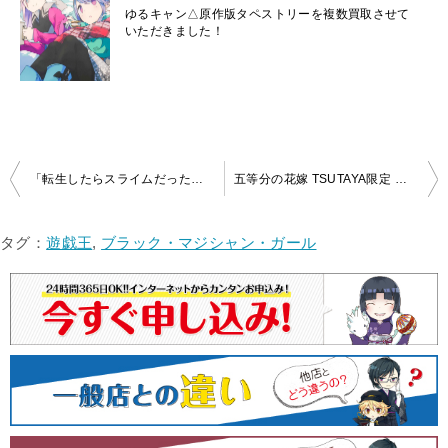
ゆるキャン△原作版タペストリーを複数買取させて
いただきました！
投
「転生したらスライムだった件」描き下ろし等身大タペストリー【サマーVer.】①リムルを買取いたしました!
五等分の花嫁 TSUTAYA限定 中野二乃 BIGタペストリーを買取いたしました!
稿
ナ
タグ：
遊戯王
,
ブラック・マジシャン・ガール
ビ
ゲ
ー
シ
ョ
ン