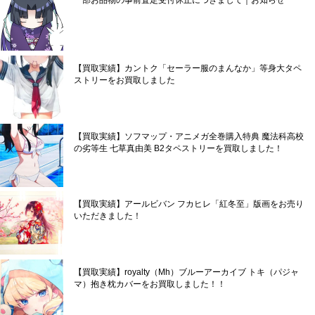
一部お品物の事前査定受付休止につきまして｜お知らせ
【買取実績】カントク「セーラー服のまんなか」等身大タペ
ストリーをお買取しました
【買取実績】ソフマップ・アニメガ全巻購入特典 魔法科高校
の劣等生 七草真由美 B2タペストリーを買取しました！
【買取実績】アールビバン フカヒレ「紅冬至」版画をお売り
いただきました！
【買取実績】royalty（Mh）ブルーアーカイブ トキ（パジャ
マ）抱き枕カバーをお買取しました！！