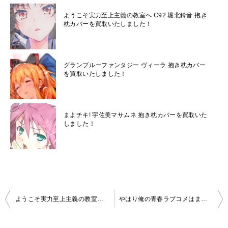
ようこそ実力至上主義の教室へ C92 堀北鈴音 抱き
枕カバーを買取いたしました！
グランブルーファンタジー ヴィーラ 抱き枕カバー
を買取いたしました！
まよチキ! 宇佐美マサムネ 抱き枕カバーを買取いた
しました！
投
ようこそ実力至上主義の教室へ 坂柳有栖 描き下ろし抱き枕カバーを買取しました！
やはり俺の青春ラブコメはまちがっている。続 添い寝雪乃 抱き枕カバー WEB限定イラストver.を買取！
稿
ナ