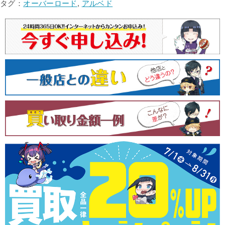
タグ：
オーバーロード
,
アルベド
ビ
ゲ
ー
シ
ョ
ン