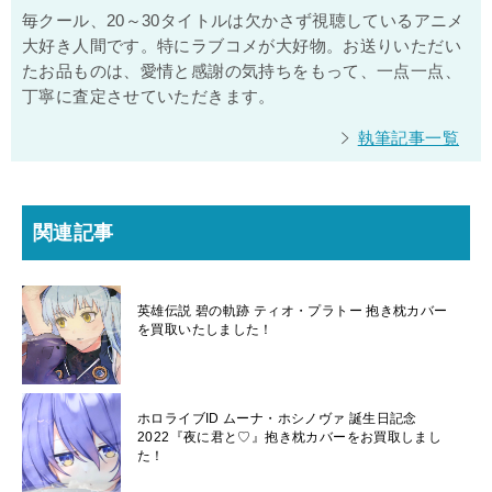
毎クール、20～30タイトルは欠かさず視聴しているアニメ
大好き人間です。特にラブコメが大好物。お送りいただい
たお品ものは、愛情と感謝の気持ちをもって、一点一点、
丁寧に査定させていただきます。
執筆記事一覧
関連記事
英雄伝説 碧の軌跡 ティオ・プラトー 抱き枕カバー
を買取いたしました！
ホロライブID ムーナ・ホシノヴァ 誕生日記念
2022『夜に君と♡』抱き枕カバーをお買取しまし
た！