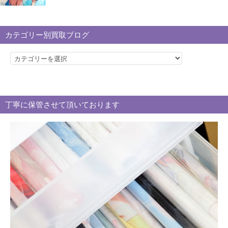
カテゴリー別買取ブログ
カ
テ
ゴ
リ
丁寧に保管させて頂いております
ー
別
買
取
ブ
ロ
グ