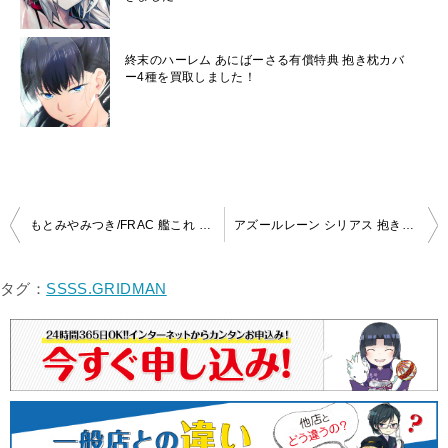
終末のハーレム あにばーさる有償特典 抱き枕カバ
ー4種を買取しました！
投
もとみやみつき/FRAC 艦これ 鹿島 抱き枕カバーを買取いたしました！
アズールレーン シリアス 抱き枕カバー（Yostar C96）高価買取致しました！
稿
ナ
タグ：
SSSS.GRIDMAN
ビ
ゲ
ー
シ
ョ