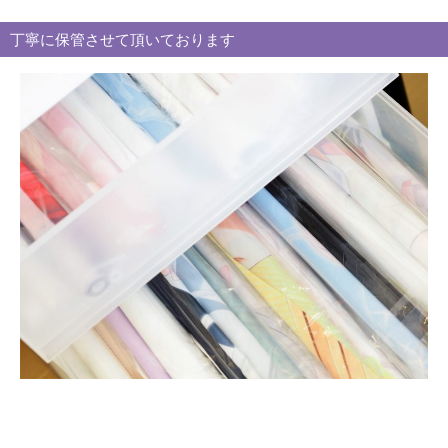
リ
丁寧に保管させて頂いております
ー
別
買
取
ブ
ロ
グ