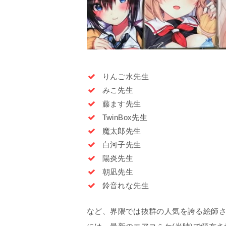
りんご水先生
みこ先生
藤ます先生
TwinBox先生
魔太郎先生
白河子先生
陽炎先生
朝凪先生
鈴音れな先生
など、界隈では抜群の人気を誇る絵師