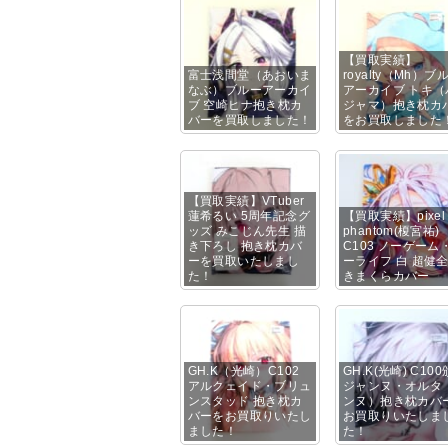
【買取実績】
富士浅間堂（あおいま
royalty（Mh）ブ
なぶ）ブルーアーカイ
アーカイブ トキ（
ブ 空崎ヒナ抱き枕カ
ジャマ）抱き枕カ
バーを買取しました！
をお買取しました
【買取実績】VTuber
蓮希るい 5周年記念グ
【買取実績】pixel
ッズ みこじん先生 描
phantom(榎宮祐)
き下ろし 抱き枕カバ
C103 ノーゲーム
ーを買取いたしまし
ーライフ 白 超健全
た！
きまくらカバー
GH.K（光崎）C102
GH.K(光崎) C10
アルクェイド・ブリュ
ジャンヌ・オルタ
ンスタッド 抱き枕カ
ンヌ）抱き枕カバ
バーをお買取りいたし
お買取りいたしま
ました！
た！