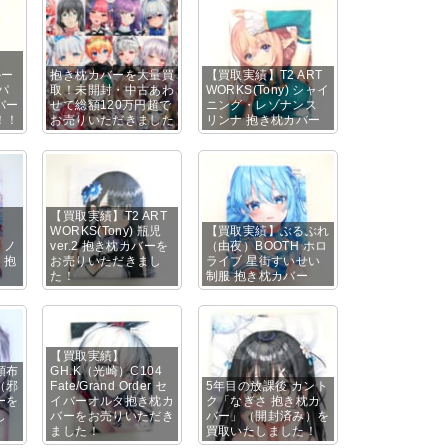
ルー
抱き枕カバーを大量買
【買取実績】T2 ART
パ
取！未開封・中古あわ
WORKS(Tony) シャイ
バー
せて総額120万円超で
ニング・レゾナンス
！！
お売りいただきました
リンナ 抱き枕カバー
【買取実績】T2 ART
WORKS(Tony) 瓶児
【買取実績】ぶるぶれ
・ノ
ver.2 抱き枕カバーを
（由夜）BOOTH ホロ
 抱
お売りいただきまし
ライブ 星街すいせい
た！
制服 抱き枕カバー
【買取実績】
0頒布
GH.K（光崎）C104
（邪
Fate/Grand Order セ
5年目の放課後 カント
ーを
イバーオルタ抱き枕カ
ク「なぎさ 抱き枕カ
し
バーをお売りいただき
バー」（開封済み）を
ました！
買取いたしました！