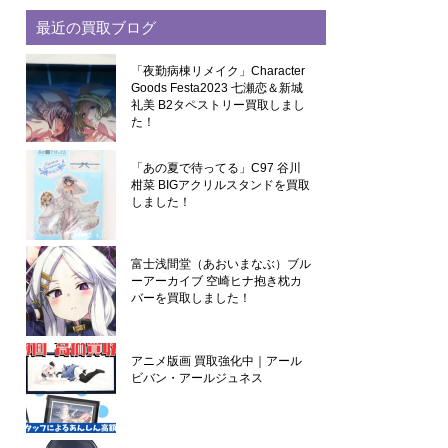
最近の買取ブログ
「夜勤病棟リメイク」Character
Goods Festa2023 七瀬恋＆新城
礼美 B2タペストリー買取しまし
た！
「あの夏で待ってる」C97 谷川
柑菜 BIGアクリルスタンドを買取
しました！
富士浅間堂（あおいまなぶ）ブル
ーアーカイブ 空崎ヒナ抱き枕カ
バーを買取しました！
アニメ版画 買取強化中｜アール
ビバン・アールジュネス