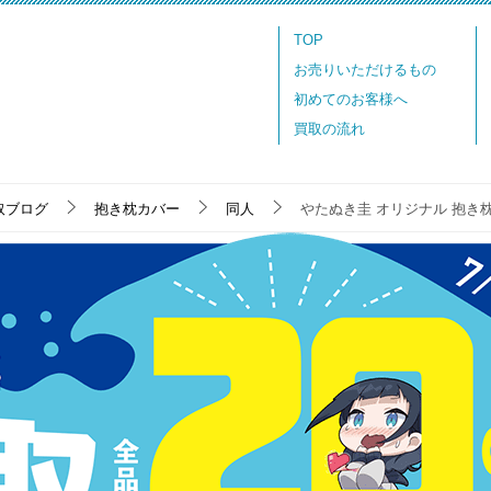
TOP
お売りいただけるもの
初めてのお客様へ
買取の流れ
取ブログ
抱き枕カバー
同人
やたぬき圭 オリジナル 抱き