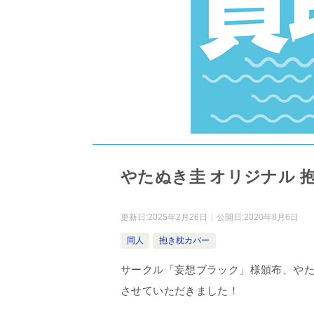
やたぬき圭 オリジナル 
更新日:
2025年2月26日
公開日:
2020年8月6日
同人
抱き枕カバー
サークル「妄想ブラック」様頒布、や
させていただきました！