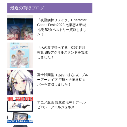
最近の買取ブログ
「夜勤病棟リメイク」Character
Goods Festa2023 七瀬恋＆新城
礼美 B2タペストリー買取しまし
た！
「あの夏で待ってる」C97 谷川
柑菜 BIGアクリルスタンドを買取
しました！
富士浅間堂（あおいまなぶ）ブル
ーアーカイブ 空崎ヒナ抱き枕カ
バーを買取しました！
アニメ版画 買取強化中｜アール
ビバン・アールジュネス