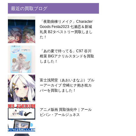
最近の買取ブログ
「夜勤病棟リメイク」Character
Goods Festa2023 七瀬恋＆新城
礼美 B2タペストリー買取しまし
た！
「あの夏で待ってる」C97 谷川
柑菜 BIGアクリルスタンドを買取
しました！
富士浅間堂（あおいまなぶ）ブル
ーアーカイブ 空崎ヒナ抱き枕カ
バーを買取しました！
アニメ版画 買取強化中｜アール
ビバン・アールジュネス