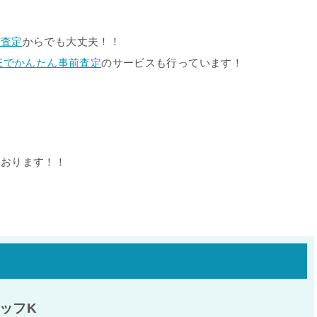
前査定
からでも大丈夫！！
NEでかんたん事前査定
のサービスも行っています！
！
ております！！
ッフK