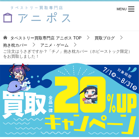
タペストリー買取専門店 アニポス
TOP
買取ブログ
抱き枕カバー
アニメ・ゲーム
ご注文はうさぎですか？「チノ」抱き枕カバー（ホビーストック限定）
をお買取しました！