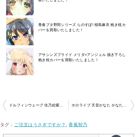
取いたしました！
青春ブタ野郎シリーズ らのすぽ! 桜島麻衣 抱き枕カ
バーを買取いたしました！
アサシンズプライド メリダ=アンジェル 描き下ろし
抱き枕カバーを買取いたしました！
投
ドルフィンウェーブ 住乃絵紫苑 抱き枕カバーを買取しました！
ホロライブ 天音かなた かなたそ抱き枕カバーをお買取しました！【プリンのバケツ屋さん／C104】
稿
ナ
タグ：
ご注文はうさぎですか？
,
香風智乃
ビ