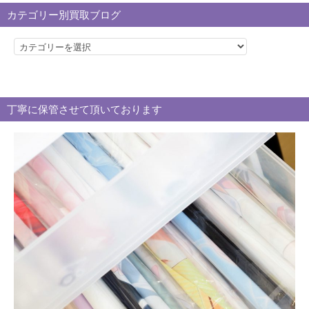
カテゴリー別買取ブログ
カ
テ
ゴ
リ
丁寧に保管させて頂いております
ー
別
買
取
ブ
ロ
グ