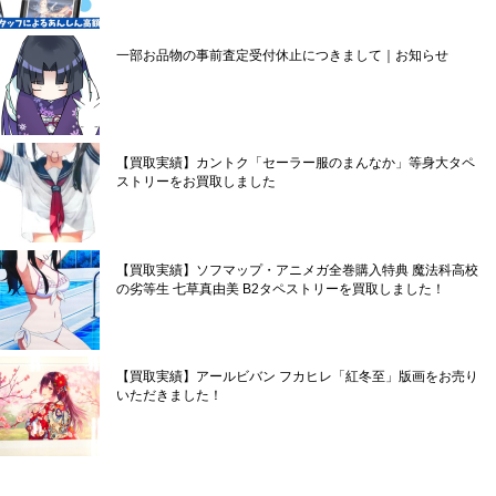
一部お品物の事前査定受付休止につきまして｜お知らせ
【買取実績】カントク「セーラー服のまんなか」等身大タペ
ストリーをお買取しました
【買取実績】ソフマップ・アニメガ全巻購入特典 魔法科高校
の劣等生 七草真由美 B2タペストリーを買取しました！
【買取実績】アールビバン フカヒレ「紅冬至」版画をお売り
いただきました！