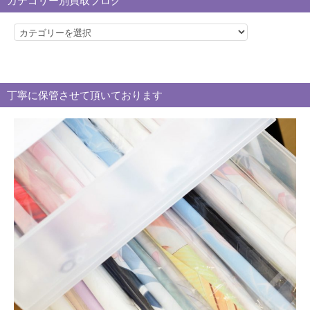
カテゴリー別買取ブログ
カ
テ
ゴ
リ
丁寧に保管させて頂いております
ー
別
買
取
ブ
ロ
グ