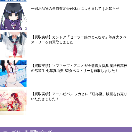
一部お品物の事前査定受付休止につきまして｜お知らせ
【買取実績】カントク「セーラー服のまんなか」等身大タペ
ストリーをお買取しました
【買取実績】ソフマップ・アニメガ全巻購入特典 魔法科高校
の劣等生 七草真由美 B2タペストリーを買取しました！
【買取実績】アールビバン フカヒレ「紅冬至」版画をお売り
いただきました！