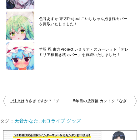
色谷あすか 東方Project こいしちゃん抱き枕カバー
を買取いたしました！
​羊羽 忍 東方Project レミリア・スカーレット「デレ
ミリア様抱き枕カバー」を買取いたしました！
投
ご注文はうさぎですか？「チノ」抱き枕カバー（ホビーストック限定）をお買取しました！
5年目の放課後 カントク「なぎさ 抱き枕カバー」（開封済み）を買取いたしました！
稿
ナ
タグ：
天音かなた
,
ホロライブ グッズ
ビ
ゲ