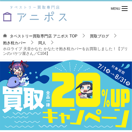
タペストリー買取専門店 アニポス
TOP
買取ブログ
抱き枕カバー
同人
ホロライブ 天音かなた かなたそ抱き枕カバーをお買取しました！【プリ
ンのバケツ屋さん／C104】