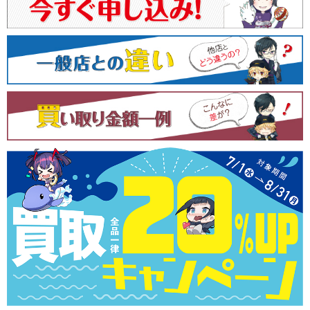
ー
シ
ョ
ン