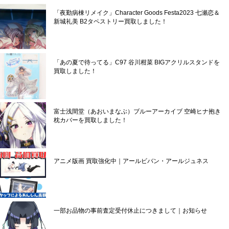
「夜勤病棟リメイク」Character Goods Festa2023 七瀬恋＆
新城礼美 B2タペストリー買取しました！
「あの夏で待ってる」C97 谷川柑菜 BIGアクリルスタンドを
買取しました！
富士浅間堂（あおいまなぶ）ブルーアーカイブ 空崎ヒナ抱き
枕カバーを買取しました！
アニメ版画 買取強化中｜アールビバン・アールジュネス
一部お品物の事前査定受付休止につきまして｜お知らせ