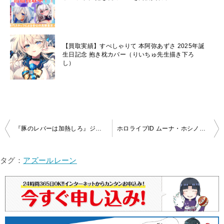
【買取実績】すぺしゃりて 本阿弥あずさ 2025年誕
生日記念 抱き枕カバー（りいちゅ先生描き下ろ
し）
投
『豚のレバーは加熱しろ』ジェスの描き下ろし抱き枕カバーを買取しました！
ホロライブID ムーナ・ホシノヴァ 誕生日記念2022『夜に君と♡』抱き枕カバーをお買取しました！
稿
ナ
タグ：
アズールレーン
ビ
ゲ
ー
シ