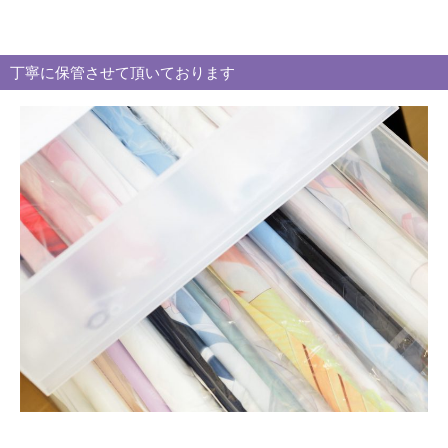
テ
ゴ
リ
丁寧に保管させて頂いております
ー
別
買
取
ブ
ロ
グ