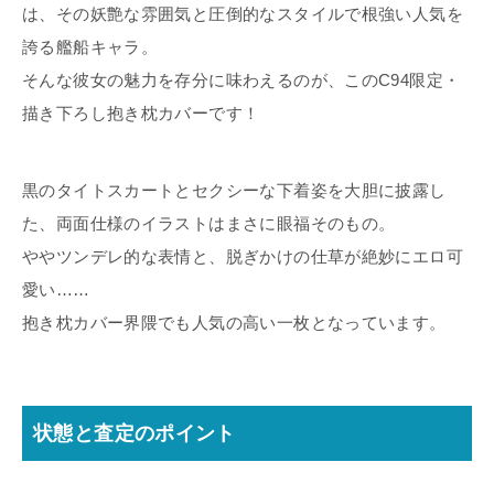
は、その妖艶な雰囲気と圧倒的なスタイルで根強い人気を
誇る艦船キャラ。
そんな彼女の魅力を存分に味わえるのが、このC94限定・
描き下ろし抱き枕カバーです！
黒のタイトスカートとセクシーな下着姿を大胆に披露し
た、両面仕様のイラストはまさに眼福そのもの。
ややツンデレ的な表情と、脱ぎかけの仕草が絶妙にエロ可
愛い……
抱き枕カバー界隈でも人気の高い一枚となっています。
状態と査定のポイント