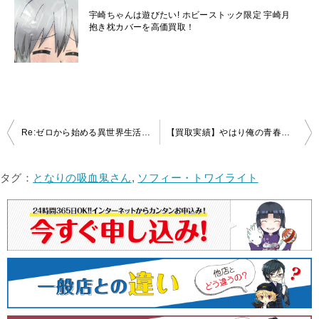
宇崎ちゃんは遊びたい! ホビーストック限定 宇崎月
抱き枕カバーを高価買取！
投
Re:ゼロから始める異世界生活 描き下ろし 抱き枕カバー（ラム）を高価買取！！
【買取実績】やはり俺の青春ラブコメはまちがっている。完 描き下ろし抱き枕カバー 雪乃 先生ver.を買取しました！
稿
ナ
タグ：
となりの吸血鬼さん
,
ソフィー・トワイライト
ビ
ゲ
ー
シ
ョ
ン