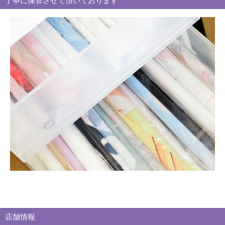
丁寧に保管させて頂いております
ー
別
買
取
ブ
ロ
グ
店舗情報