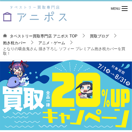
タペストリー買取専門店 アニポス
TOP
買取ブログ
抱き枕カバー
アニメ・ゲーム
となりの吸血鬼さん 描き下ろし ソフィー プレミアム抱き枕カバーを買
取！