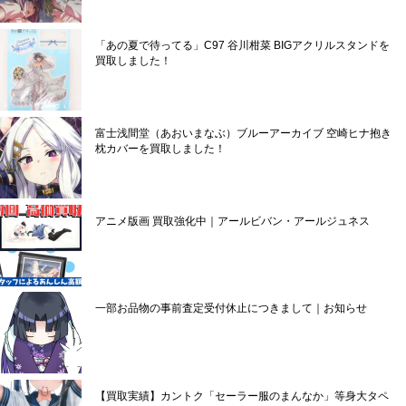
「あの夏で待ってる」C97 谷川柑菜 BIGアクリルスタンドを
買取しました！
富士浅間堂（あおいまなぶ）ブルーアーカイブ 空崎ヒナ抱き
枕カバーを買取しました！
アニメ版画 買取強化中｜アールビバン・アールジュネス
一部お品物の事前査定受付休止につきまして｜お知らせ
【買取実績】カントク「セーラー服のまんなか」等身大タペ