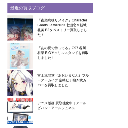
最近の買取ブログ
「夜勤病棟リメイク」Character
Goods Festa2023 七瀬恋＆新城
礼美 B2タペストリー買取しまし
た！
「あの夏で待ってる」C97 谷川
柑菜 BIGアクリルスタンドを買取
しました！
富士浅間堂（あおいまなぶ）ブル
ーアーカイブ 空崎ヒナ抱き枕カ
バーを買取しました！
アニメ版画 買取強化中｜アール
ビバン・アールジュネス