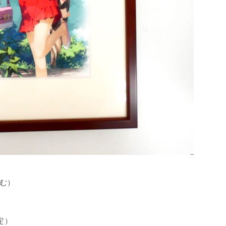
含む）
定）