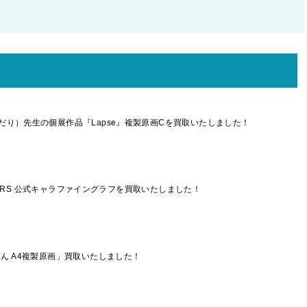
り）先生の個展作品『Lapse』複製原画Cを買取いたしました！
STARS 公式キャラファイングラフを買取いたしました！
ん A4複製原画」買取いたしました！