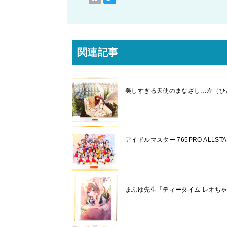
関連記事
美しすぎる天使のまなざし…左（ひだ
アイドルマスター 765PRO ALL
まふゆ先生「ティータイム レオちゃ