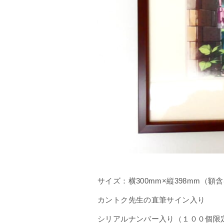
サイズ：横300mm×縦398mm（額
カントク先生の直筆サイン入り
シリアルナンバー入り（１００個限