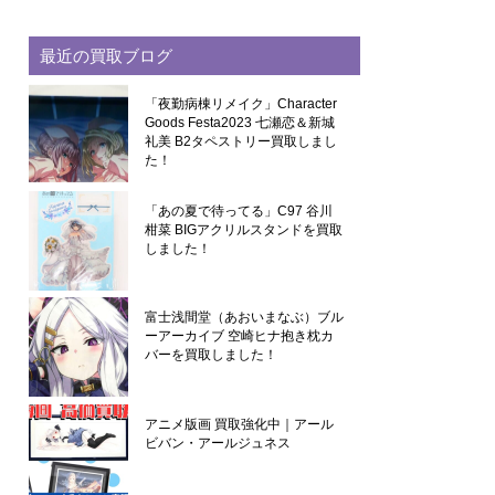
最近の買取ブログ
「夜勤病棟リメイク」Character
Goods Festa2023 七瀬恋＆新城
礼美 B2タペストリー買取しまし
た！
「あの夏で待ってる」C97 谷川
柑菜 BIGアクリルスタンドを買取
しました！
富士浅間堂（あおいまなぶ）ブル
ーアーカイブ 空崎ヒナ抱き枕カ
バーを買取しました！
アニメ版画 買取強化中｜アール
ビバン・アールジュネス