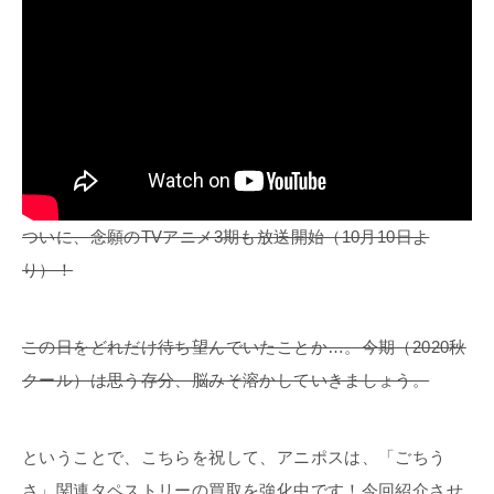
ついに、念願のTVアニメ3期も放送開始（10月10日よ
り）！
この日をどれだけ待ち望んでいたことか…。今期（2020秋
クール）は思う存分、脳みそ溶かしていきましょう。
ということで、こちらを祝して、アニポスは、「ごちう
さ」関連タペストリーの買取を強化中です！今回紹介させ