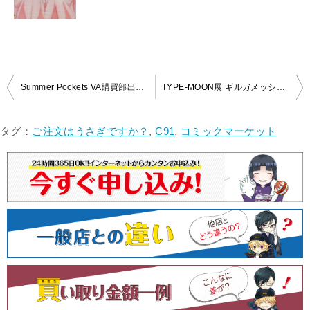
投
Summer Pockets VA購買部出張所2019 鳴瀬しろは B2タペストリーを買取いたしました！
TYPE-MOON展 ギルガメッシュ B2タペストリーを買取いたしました！
稿
ナ
タグ：
ご注文はうさぎですか？
,
C91
,
コミックマーケット
ビ
ゲ
ー
シ
ョ
ン