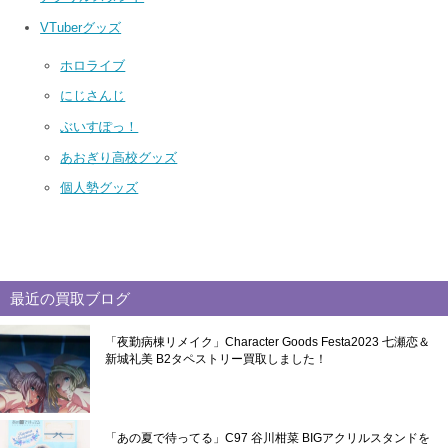
VTuberグッズ
ホロライブ
にじさんじ
ぶいすぽっ！
あおぎり高校グッズ
個人勢グッズ
最近の買取ブログ
「夜勤病棟リメイク」Character Goods Festa2023 七瀬恋＆
新城礼美 B2タペストリー買取しました！
「あの夏で待ってる」C97 谷川柑菜 BIGアクリルスタンドを