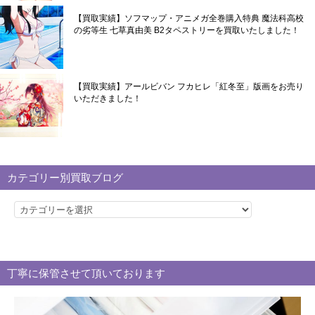
【買取実績】ソフマップ・アニメガ全巻購入特典 魔法科高校
の劣等生 七草真由美 B2タペストリーを買取いたしました！
【買取実績】アールビバン フカヒレ「紅冬至」版画をお売り
いただきました！
カテゴリー別買取ブログ
カ
テ
ゴ
リ
丁寧に保管させて頂いております
ー
別
買