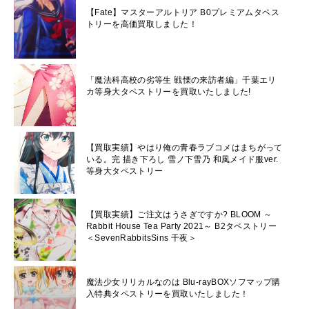
【Fate】マスターアルトリア B0プレミアムタペス
トリーを高価買取しました！
「魔法科高校の劣等生 戦慄の来訪者編」千葉エリ
カ等身大タペストリーを買取いたしました!
【買取実績】やはり俺の青春ラブコメはまちがって
いる。完 描き下ろし 雪ノ下雪乃 和風メイド服ver.
等身大タペストリー
【買取実績】ご注文はうさぎですか? BLOOM ～
Rabbit House Tea Party 2021～ B2タペストリー
＜SevenRabbitsSins 千夜＞
魔法少女リリカルなのは Blu-rayBOXソフマップ購
入特典タペストリーを買取いたしました！