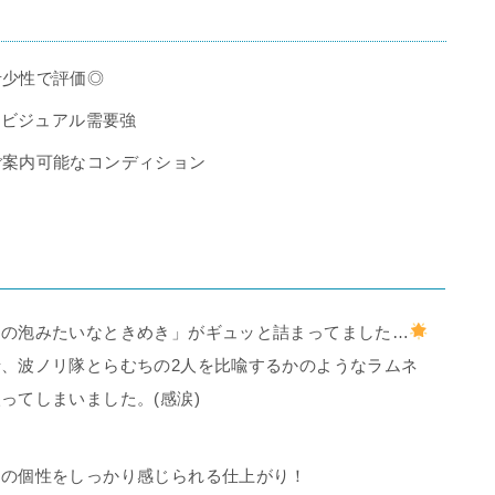
希少性で評価◎
→ ビジュアル需要強
ご案内可能なコンディション
ネの泡みたいなときめき」がギュッと詰まってました…
、波ノリ隊とらむちの2人を比喩するかのようなラムネ
ってしまいました。(感涙)
ちの個性をしっかり感じられる仕上がり！