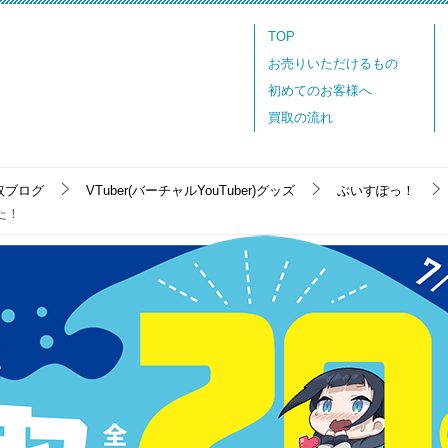
TOP
お売りいただけるもの
初めてのお客様へ
買取の流れ
取ブログ
VTuber(バーチャルYouTuber)グッズ
ぶいすぽっ！
た！