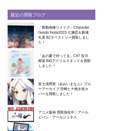
最近の買取ブログ
「夜勤病棟リメイク」Character
Goods Festa2023 七瀬恋＆新城
礼美 B2タペストリー買取しまし
た！
「あの夏で待ってる」C97 谷川
柑菜 BIGアクリルスタンドを買取
しました！
富士浅間堂（あおいまなぶ）ブル
ーアーカイブ 空崎ヒナ抱き枕カ
バーを買取しました！
アニメ版画 買取強化中｜アール
ビバン・アールジュネス