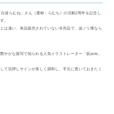
r「白波らむね」さん（愛称：らむち）の活動2周年を記念し
です。
」
とは違い、単品販売されていない非売品で、波ノリ隊なら
艶やかな描写で知られる人気イラストレーター「荻pote」
そして箔押しサインが美しく調和し、手元に置いておきたく