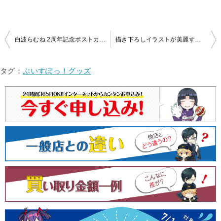
投
白波らむね 2周年記念ポストカードを買取いたしました！
描き下ろしイラストが美麗すぎる…！ぶいすぽっ！ 橘ひなの 2023誕生日B2タペストリー買取！
稿
ナ
タグ：
ぶいすぽっ！グッズ
ビ
ゲ
ー
シ
ョ
ン