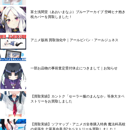
富士浅間堂（あおいまなぶ）ブルーアーカイブ 空崎ヒナ抱き
枕カバーを買取しました！
アニメ版画 買取強化中｜アールビバン・アールジュネス
一部お品物の事前査定受付休止につきまして｜お知らせ
【買取実績】カントク「セーラー服のまんなか」等身大タペ
ストリーをお買取しました
【買取実績】ソフマップ・アニメガ全巻購入特典 魔法科高校
の劣等生 七草真由美 B2タペストリーを買取しました！