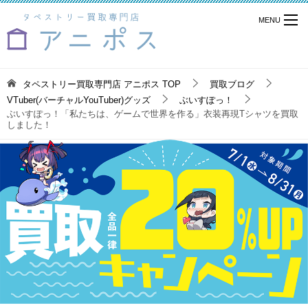
タペストリー買取専門店 アニポス
TOP
買取ブログ
VTuber(バーチャルYouTuber)グッズ
ぶいすぽっ！
ぶいすぽっ！「私たちは、ゲームで世界を作る」衣装再現Tシャツを買取
しました！