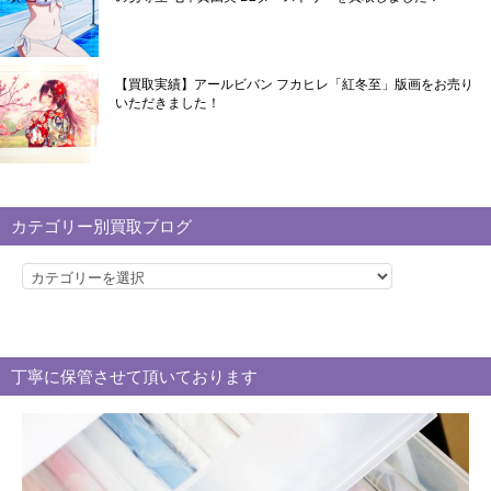
【買取実績】アールビバン フカヒレ「紅冬至」版画をお売り
いただきました！
カテゴリー別買取ブログ
カ
テ
ゴ
リ
丁寧に保管させて頂いております
ー
別
買
取
ブ