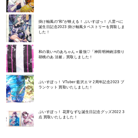
掛け軸風の“和”が映える！ ぶいすぽっ！ 八雲べに
誕生日記念2023 掛け軸風タペストリーを買取しま
した！
和の装い×のあちゃん＝最強♡「神田明神納涼祭り
胡桃のあ 法被」買取しました！
ぶいすぽっ！ VTuber 藍沢エマ 2周年記念2023 ブ
ランケット 買取いたしました！
ぶいすぽっ！ 花芽なずな誕生日記念グッズ2022 3
点 買取いたしました！