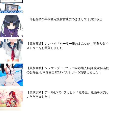
一部お品物の事前査定受付休止につきまして｜お知らせ
【買取実績】カントク「セーラー服のまんなか」等身大タペ
ストリーをお買取しました
【買取実績】ソフマップ・アニメガ全巻購入特典 魔法科高校
の劣等生 七草真由美 B2タペストリーを買取しました！
【買取実績】アールビバン フカヒレ「紅冬至」版画をお売り
いただきました！