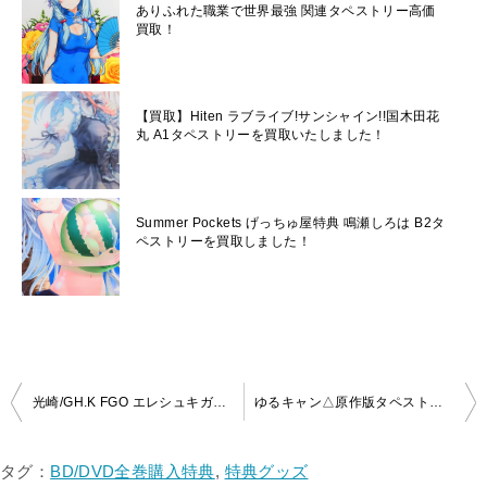
ありふれた職業で世界最強 関連タペストリー高価
買取！
【買取】Hiten ラブライブ!サンシャイン!!国木田花
丸 A1タペストリーを買取いたしました！
Summer Pockets げっちゅ屋特典 鳴瀬しろは B2タ
ペストリーを買取しました！
投
光崎/GH.K FGO エレシュキガル 等身大タペストリー 水着verを買取いたしました！
ゆるキャン△原作版タペストリーを複数買取させていただきました！
稿
ナ
タグ：
BD/DVD全巻購入特典
,
特典グッズ