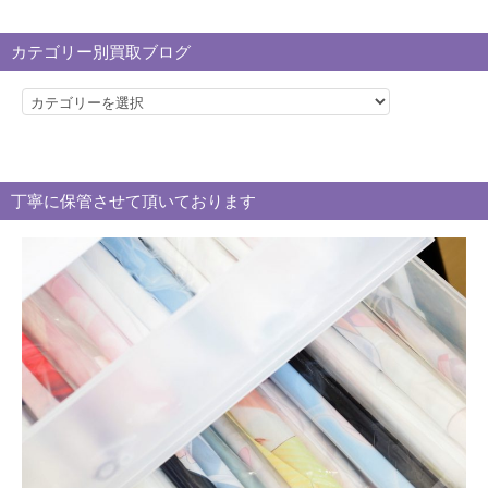
カテゴリー別買取ブログ
カ
テ
ゴ
リ
丁寧に保管させて頂いております
ー
別
買
取
ブ
ロ
グ